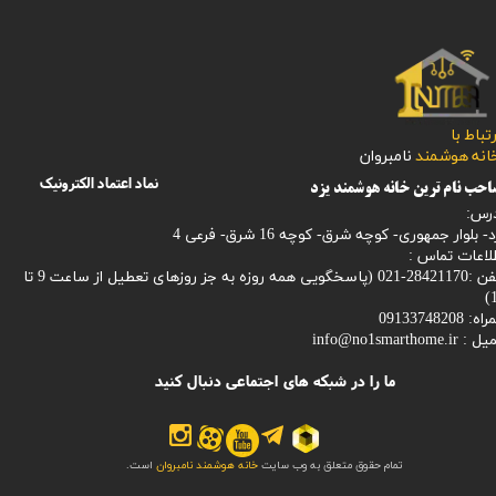
رتباط با
​​​​​خانه هوشمند
نامبروان
نماد اعتماد الکترونیک
حب نام ترین خانه هوشمند یزد
رس:
- بلوار جمهوری- کوچه شرق- کوچه 16 شرق- فرعی 4
لاعات تماس :
28421170-021 (
پاسخگویی همه روزه به جز روزهای تعطیل از ساعت 9 تا
1
: 09133748208
میل :
info@no1smarthome.ir
ما را در شبکه های اجتماعی دنبال کنید
تمام حقوق متعلق به وب سایت
خانه هوشمند نامبروان
است.