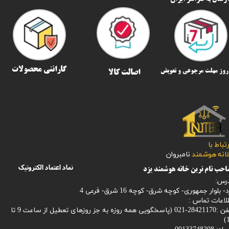
گارانتی محصولات
اصالت کالا
رتباط با
​​​​​خانه هوشمند
نامبروان
نماد اعتماد الکترونیک
حب نام ترین خانه هوشمند یزد
رس:
- بلوار جمهوری- کوچه شرق- کوچه 16 شرق- فرعی 4
لاعات تماس :
28421170-021 (
پاسخگویی همه روزه به جز روزهای تعطیل از ساعت 9 تا
1