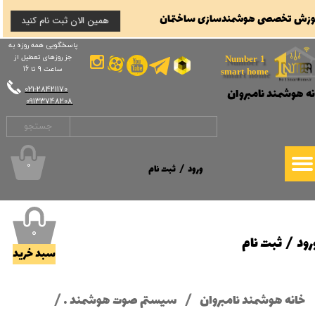
وزش تخصصی هوشمندسازی ساختمان
همین الان ثبت نام کنید
حساب کاربری من
حساب کاربری من
پاسخگویی همه روزه به
جز روزهای تعطیل از
تغییر گذر واژه
Number 1
تغییر گذر واژه
ساعت 9 تا 16
smart home
​​​​​​​021-28421170
نه هوشمند نامبروان
سفارشات
سفارشات
​​​​​​​09133748208
خروج از حساب کاربری
جستجو
خروج از حساب کاربری
۰
ورود
/
ثبت نام
۰
رود
/
ثبت نام
سبد خرید
خانه هوشمند نامبروان
سیستم صوت هوشمند
انواع آمپلی