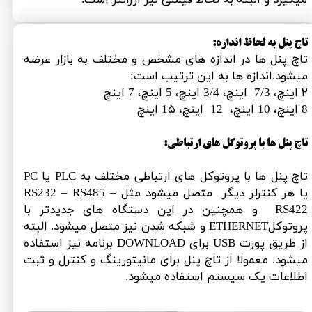
تاچ پنل به لحاظ اندازه:
تاچ پنل ها در اندازه های مشخص و مختلف به بازار عرضه
میشود.اندازه ها به این ترتیب است:
۲ اینچ، 7/3 اینچ، 3/4 اینچ، 5 اینچ، 7 اینچ
8 اینچ، 10 اینچ، 12 اینچ، 1۵ اینچ
تاچ پنل ها با پروتوکل های ارتباطی:
تاچ پنل ها با پروتوکل های ارتباطی مختلف به PLC یا PC
یا هر کنترلر دیگر متصل میشود مثل RS232 – RS485 –
RS422 و همچنین در این دستگاه های جدیدتر با
پروتوکلETHERNET و شبکه شدن نیز متصل میشود. البته
از طریق پورت USB برای DOWNLOAD برنامه نیز استفاده
میشود. معمولا از تاچ پنل برای مانیتورینگ و کنترل و ثبت
اطلاعات یک سیستم استفاده میشود.​​​​​​​​​​​​​​