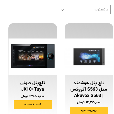
مرتبط‌ترین
تاچ پنل هوشمند
تاچ‌پنل صوتی
مدل S563 آکووکس
JX10+Tuya
| Akuvox S563
۱۲۹,۲۰۰,۰۰۰ تومان
۶۳,۲۷۰,۰۰۰ تومان
افزودن به سبد خرید
افزودن به سبد خرید