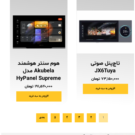
تاچ‌پنل صوتی
هوم سنتر هوشمند
JX6Tuya
Akubela مدل
HyPanel Supreme
۷۳,۱۵۰,۰۰۰ تومان
۱۹۱,۵۲۰,۰۰۰ تومان
افزودن به سبد خرید
افزودن به سبد خرید
۱
۲
۳
۴
۵
بعدی