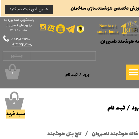
وزش تخصصی هوشمندسازی ساختمان
همین الان ثبت نام کنید
حساب کاربری من
حساب کاربری من
پاسخگویی همه روزه به
جز روزهای تعطیل از
تغییر گذر واژه
Number 1
تغییر گذر واژه
ساعت 9 تا 16
smart home
​​​​​​​021-28421170
نه هوشمند نامبروان
سفارشات
سفارشات
​​​​​​​09133748208
خروج از حساب کاربری
جستجو
خروج از حساب کاربری
۰
ورود
/
ثبت نام
۰
رود
/
ثبت نام
سبد خرید
خانه هوشمند نامبروان
تاچ پنل هوشمند