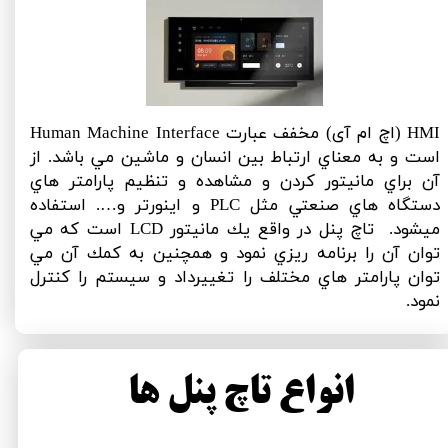
​HMI (اچ ام آی) مخفف عبارت Human Machine Interface
است و به معناي ارتباط بين انسان و ماشين مي باشد. از
آن براي مانيتور كردن و مشاهده و تنظیم پارامتر هاي
دستگاه هاي صنعتي مثل PLC و اينورتر و…. استفاده
میشود. تاچ پنل در واقع يك مانيتور LCD است كه مي
توان آن را برنامه ريزي نمود و همچنين به كمك آن مي
توان پارامتر هاي مختلف را تغييرداد و سيستم را كنترل
نمود.
انواع تاچ پنل ها