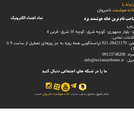
رتباط با
​​​​​خانه هوشمند
نامبروان
نماد اعتماد الکترونیک
حب نام ترین خانه هوشمند یزد
رس:
- بلوار جمهوری- کوچه شرق- کوچه 16 شرق- فرعی 4
لاعات تماس :
28421170-021 (
پاسخگویی همه روزه به جز روزهای تعطیل از ساعت 9 تا
1
: 09133748208
میل :
info@no1smarthome.ir
ما را در شبکه های اجتماعی دنبال کنید
تمام حقوق متعلق به وب سایت
خانه هوشمند نامبروان
است.