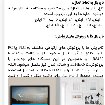
تاچ پنل به لحاظ اندازه:
تاچ پنل ها در اندازه های مشخص و مختلف به بازار عرضه
میشود.اندازه ها به این ترتیب است:
۲ اینچ، 7/3 اینچ، 3/4 اینچ، 5 اینچ، 7 اینچ
8 اینچ، 10 اینچ، 12 اینچ، 1۵ اینچ
تاچ پنل ها با پروتوکل های ارتباطی:
تاچ پنل ها با پروتوکل های ارتباطی مختلف به PLC یا PC
یا هر کنترلر دیگر متصل میشود مثل RS232 – RS485 –
RS422 و همچنین در این دستگاه های جدیدتر با
پروتوکلETHERNET و شبکه شدن نیز متصل میشود. البته
از طریق پورت USB برای DOWNLOAD برنامه نیز استفاده
میشود. معمولا از تاچ پنل برای مانیتورینگ و کنترل و ثبت
اطلاعات یک سیستم استفاده میشود.​​​​​​​​​​​​​​