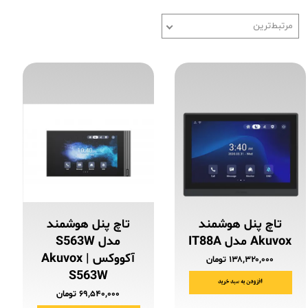
مرتبط‌ترین
تاچ پنل هوشمند
تاچ پنل هوشمند
Akuvox مدل IT88A
مدل S563W
آکووکس | Akuvox
۱۳۸,۳۲۰,۰۰۰ تومان
S563W
افزودن به سبد خرید
۶۹,۵۴۰,۰۰۰ تومان