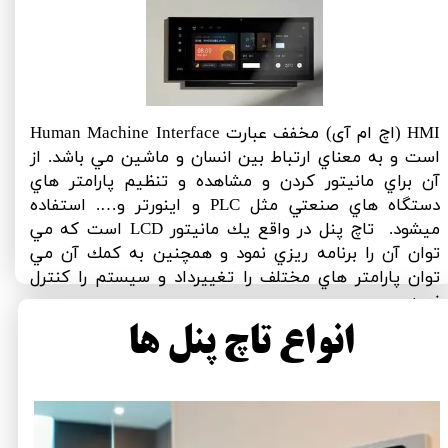
​HMI (اچ ام آی) مخفف عبارت Human Machine Interface
است و به معناي ارتباط بين انسان و ماشين مي باشد. از
آن براي مانيتور كردن و مشاهده و تنظیم پارامتر هاي
دستگاه هاي صنعتي مثل PLC و اينورتر و…. استفاده
میشود. تاچ پنل در واقع يك مانيتور LCD است كه مي
توان آن را برنامه ريزي نمود و همچنين به كمك آن مي
توان پارامتر هاي مختلف را تغييرداد و سيستم را كنترل
نمود.
انواع تاچ پنل ها