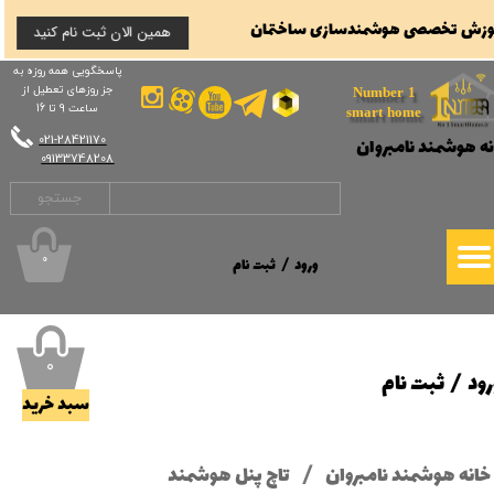
وزش تخصصی هوشمندسازی ساختمان
همین الان ثبت نام کنید
حساب کاربری من
حساب کاربری من
پاسخگویی همه روزه به
جز روزهای تعطیل از
تغییر گذر واژه
Number 1
تغییر گذر واژه
ساعت 9 تا 16
smart home
​​​​​​​021-28421170
نه هوشمند نامبروان
سفارشات
سفارشات
​​​​​​​09133748208
خروج از حساب کاربری
جستجو
خروج از حساب کاربری
۰
ورود
/
ثبت نام
۰
رود
/
ثبت نام
سبد خرید
خانه هوشمند نامبروان
تاچ پنل هوشمند