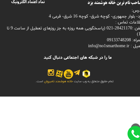
نماد اعتماد الکترونیک
حب نام ترین خانه هوشمند یزد
رس:
- بلوار جمهوری- کوچه شرق- کوچه 16 شرق- فرعی 4
لاعات تماس :
28421170-021 (
پاسخگویی همه روزه به جز روزهای تعطیل از ساعت 9 تا
1
: 09133748208
میل :
info@no1smarthome.ir
ما را در شبکه های اجتماعی دنبال کنید
تمام حقوق متعلق به وب سایت
خانه هوشمند نامبروان
است.
>