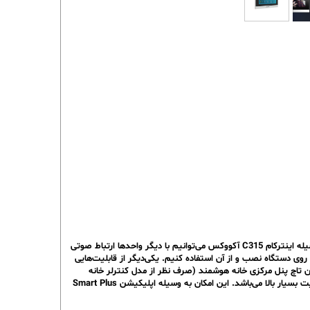
پنل داخلی آیفون هوشمند Akuvox مدل C315 دارای صفحه نمایش 7 اینچی می‌باشد. مانیتور C315 قابلیت ارتباط صوتی با پنل خارجی آیفون را دارد. به‌وسیله اینترکام C315 آکووکس می‌توانیم با دیگر واحدها ارتباط صوتی
روی دستگاه نصب و از آن استفاده کنیم. یکی‌دیگر از قابلیت‌هایی
فون هوشمند ، به عنوان تاچ پنل مرکزی خانه هوشمند (صرف نظر از مدل کنترلر خانه
هوشمند ) از آن استفاده کنیم. قابلیتی که آیفون های Akuvox را از دیگر نمونه‌های هم‌رده‌اش متمایز کرده است وجود ارتباط با آیفون از سراسر دنیا با کیفیت بسیار بالا می‌باشد. این امکان به وسیله اپلیکیشن Smart Plus