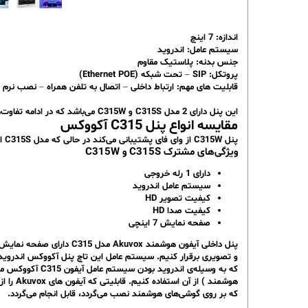
اندازه: 7 اینچ
سیستم عامل: اندروید
جنس بدنه: پلاستیک مقاوم
پروتکل: SIP – تحت شبکه (Ethernet POE)
قابلیت های مهم: ارتباط داخلی – اتصال به تلفن همراه – نصب نرم ا
این پنل دارای 2 مدل C315S و C315W می‌باشد که در ادامه تفاوت‌های آن‌ها را بررسی می‌کنیم.
مقایسه انواع پنل C315 آکووکس
پنل C315W از وای فای پشتیبانی می‌کند در حالی که مدل C315S این قابلیت را ندارد.
ویژگی‌های مشترک C315S و C315W
دارای 1 رله خروجی
سیستم عامل اندروید
کیفیت تصویر HD
کیفیت صدا HD
صفحه نمایش 7 اینچی
و تصویری برقرار کنیم. سیستم عامل این تاچ پنل آکووکس اندروید می
که به وسیله‌ی 
که بر روی گوشی‌های هوشمند نصب می‌گردد، قابل انجام می‌گردد.