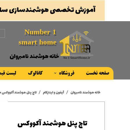
آموزش تخصصی هوشمندسازی ساخ
Number 1
smart home
خانه هوشمند نامبروان
صفحه نخست
فروشگاه
کاتالوگ
لیست قی
محصولات
خانه هوشمند نامبروان
آیفون و اینترکام
تاچ پنل هوشمند آکووکس مدل ouch Panel C315w | C315w
برند ها
تاچ پنل هوشمند آکووکس