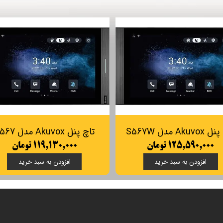
تاچ پنل هوشمند مدل S563W آکووکس | Akuvox S563W
تاچ پنل اینترکام 8 اینچ هوشمند Tuya
مانیتور 
۵۵,۴۸۰,۰۰۰ تومان
 خرید
افزودن به سبد خرید