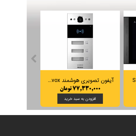
Akuvox مدل S562
تاچ پنل Akuvox مدل S567W
۳۴,۳۹۰,۰۰۰ تومان
۱۲۵,۵۹۰,۰۰۰ تومان
افزودن به سبد خرید
افزودن به سبد خرید