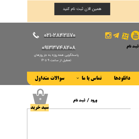
همین الان ثبت نام کنید
​​​​​​​021-28421170
ثبت نام
​​​​​​​09133748208
پاسخگویی همه روزه به جز روزهای
کاربری من
تعطیل از ساعت 9 تا 16
ذر واژه
دانلودها
تماس با ما
سوالات متداول
ات
درباره ما
ز حساب کاربری
۰
ورود
/
ثبت نام
سبد خرید
حساب کاربری من
تغییر گذر واژه
سفارشات