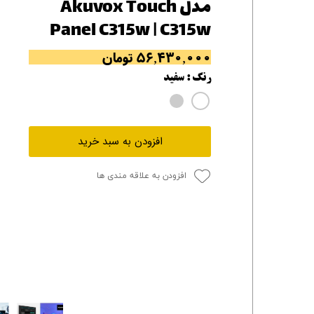
مدل Akuvox Touch
Panel C315w | C315w
۵۶,۴۳۰,۰۰۰ تومان
رنگ
: سفید
افزودن به سبد خرید
افزودن به علاقه مندی ها