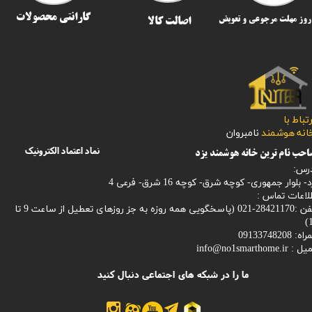
گارانتی محصولات
اصالت کالا
رتباط با
​​​​​خانه هوشمند
نامبروان
نماد اعتماد الکترونیک
حب نام ترین خانه هوشمند یزد
رس:
- بلوار جمهوری- کوچه شرق- کوچه 16 شرق- فرعی 4
لاعات تماس :
28421170-021 (
پاسخگویی همه روزه به جز روزهای تعطیل از ساعت 9 تا
1
: 09133748208
میل :
info@no1smarthome.ir
ما را در شبکه های اجتماعی دنبال کنید