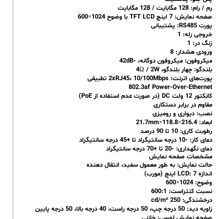
رم / رام: 128 مگابایت / 128 مگابایت
صفحه نمایش: 7 اینچ TFT LCD با وضوح 1024×600
پورت RS485: پشتیبانی
خروجی رله: 1
زنگ در: 1
ورودی هشدار: 8
میکروفون: میکروفون دوگانه، -42dB
بلندگو: چهار بلندگو، 4Ω / 2W
پورت‌های اترنت: 2xRJ45، 10/100Mbps تطبیقی
802.3af Power-Over-Ethernet
کانکتور 12 ولت DC (در صورت عدم استفاده از PoE)
مقاوم در برابر دستکاری
نصب: دیواری و رومیزی
ابعاد: 216.4×118.8×21.7mm
رطوبت کاری: 10 تا 90 درصد
دمای کار: -10 درجه سانتیگراد تا +45 درجه سانتیگراد
دمای نگهداری: -20 تا +70 درجه سانتیگراد
مشخصات صفحه نمایش
حالت نمایش: به طور معمول سفید، انتقال دهنده
اندازه LCD: 7 اینچ (مورب)
وضوح: 1024×600
نسبت کنتراست: 600:1
درخشندگی: 250 cd/m²
زاویه دید: 50 درجه چپ، 50 درجه راست، 40 درجه بالا، 50 درجه پایین
صفحه نمایش لمسی: خازنی