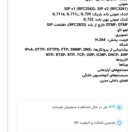
صوتی
SIP v1 (RFC2543)، SIP v2 (RFC3261)
کدک صوتی باند باریک: G.711a, G.711μ, G.729
کدک صوتی پهن باند: G.722
DTMF: DTMF خارج از باند (RFC2833)، اطلاعات SIP
لغو اکو
تصویری
فرمت‌ پخش: H.264
شبکه
پشتیبانی از پروتکل‌ها: IPv4، HTTP، HTTPS، FTP، SNMP، DNS،
NTP، RTSP، RTP، TCP، UDP، ICMP، DHCP، ARP
کاربردها
ویلاها
مجتمع‌های آپارتمانی
سیستم‌های اتوماسیون خانگی
فضای داخلی مدرن
۱۳۴
نفر در حال مشاهده محصول هستند
تضمین اصالت و کیفیت کالا