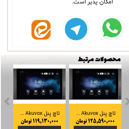
امکان پذیر است.
تاچ پنل Akuvox مدل S567W
تاچ پنل Akuvox مدل S567
۱۲۵,۵۹۰,۰۰۰ تومان
۱۱۹,۱۳۰,۰۰۰ تومان
۰۰