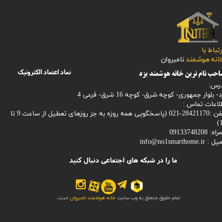
رتباط با
​​​​​خانه هوشمند
نامبروان
نماد اعتماد الکترونیک
حب نام ترین خانه هوشمند یزد
رس:
- بلوار جمهوری- کوچه شرق- کوچه 16 شرق- فرعی 4
لاعات تماس :
28421170-021 (
پاسخگویی همه روزه به جز روزهای تعطیل از ساعت 9 تا
1
: 09133748208
میل :
info@no1smarthome.ir
ما را در شبکه های اجتماعی دنبال کنید
تمام حقوق متعلق به وب سایت
خانه هوشمند نامبروان
است.