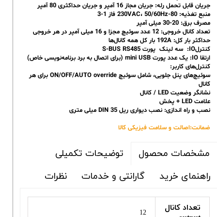
جریان قابل تحمل رله: جریان مجاز 16 آمپر و جریان حداکثری 80 آمپر
منبع تغذیه: 80-230VAC، 50/60Hz فاز 1-3
مصرف برق: 20-30 میلی آمپر
تعداد کانال خروجی: 12 عدد سوئیچ مجزا و 16 میلی آمپر در هر خروجی
حداکثر بار کل: 192A بار کل همه کانال‌ها
کنترلIO: سه لینک پورت S-BUS RS485
ارتقا IO: یک عدد پورت mini USB (برای اتصال به برد برنامه‌نویسی خاص)
کنترل‌های کاربر:
سوئیچ‌های پنل جلویی، شامل سوئیچ ON/OFF/AUTO override برای هر
کانال
نشانگر وضعیت LED / کانال
علامت LED + پخش
نصب و راه اندازی: نصب دیواری ریل DIN 35 میلی متری
ضمانت:اصالت و سلامت فیزیکی کالا
توضیحات تکمیلی
مشخصات محصول
راهنمای خرید
گارانتی و خدمات
نظرات
تعداد کانال
12