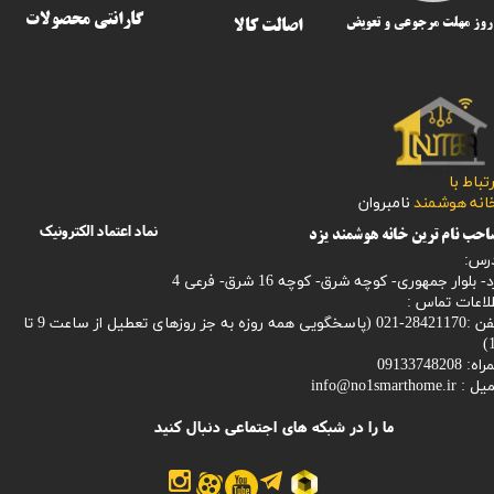
گارانتی محصولات
اصالت کالا
رتباط با
​​​​​خانه هوشمند
نامبروان
نماد اعتماد الکترونیک
حب نام ترین خانه هوشمند یزد
رس:
- بلوار جمهوری- کوچه شرق- کوچه 16 شرق- فرعی 4
لاعات تماس :
28421170-021 (
پاسخگویی همه روزه به جز روزهای تعطیل از ساعت 9 تا
1
: 09133748208
میل :
info@no1smarthome.ir
ما را در شبکه های اجتماعی دنبال کنید