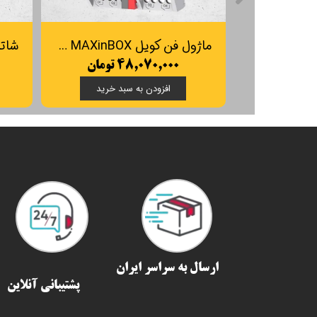
ماژول فن کویل MAXinBOX زنیو | Zennio MAXinBOX Fan coils
۴۸,۰۷۰,۰۰۰ تومان
افزودن به سبد خرید
ارسال به سراسر ایران​​​​​​​
پشتیبانی آنلاین