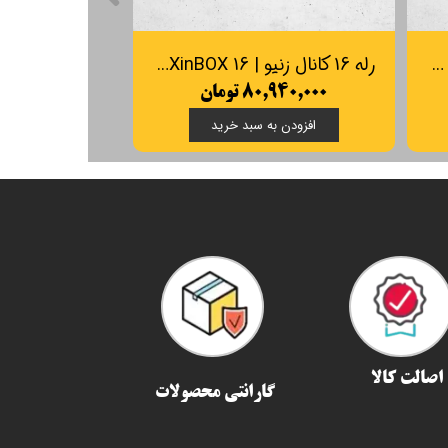
ماژول فن کوئل MAXinBOX زنیو | Zennio MAXinBOX FANCOIL 4CH2P
رله 16 کانال زنیو | Zennio Multifunction actuator MAXinBOX 16
۸۰,۹۴۰,۰۰۰ تومان
افزودن به سبد خرید
اصالت کالا
گارانتی محصولات