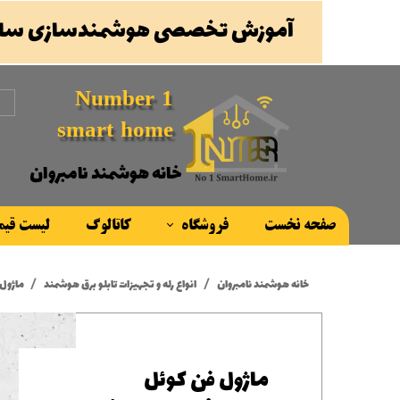
آموزش تخصصی هوشمندسازی ساخ
Number 1
smart home
خانه هوشمند نامبروان
صفحه نخست
فروشگاه
کاتالوگ
لیست قی
محصولات
خانه هوشمند نامبروان
انواع رله و تجهیزات تابلو برق هوشمند
ماژول فن کوئل MAXinBOX
برند ها
ماژول فن کوئل