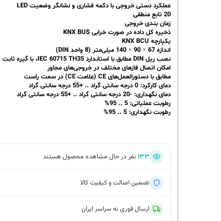
عملکرد دستی خروجی با دکمه فشاری و نشانگر وضعیت LED
20 تابع منطقی
زمان بندی خروجی
ذخیره کل داده در صورت خرابی KNX BUS
یکپارچه KNX BCU
اندازه 67 × 90 × 140 میلی‌متر (8 واحد DIN)
نصب ریل DIN مطابق با استاندارد IEC 60715 TH35، با گیره ثابت
امکان اتصال فازهای مختلف در خروجی‌های مجاور
مطابق با دستورالعمل‌های CE (علامت CE) در سمت راست
دمای کارکرد: 0 درجه سانتی گراد .. +55 درجه سانتی گراد
دمای نگهداری: -20 درجه سانتی گراد .. +55 درجه سانتی گراد
رطوبت عملیاتی: 5 .. 95%
رطوبت نگهداری: 5 .. 95%
۱۳۳
نفر در حال مشاهده محصول هستند
تضمین اصالت و کیفیت کالا
ارسال فوری به سراسر ایران