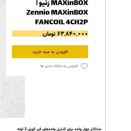
MAXinBOX زنیو |
Zennio MAXinBOX
FANCOIL 4CH2P
۶۳,۸۴۰,۰۰۰ تومان
افزودن به سبد خرید
افزودن به علاقه مندی ها
حداکثر چهار واحد برای کنترل واحدهای فن کویل 2 لوله