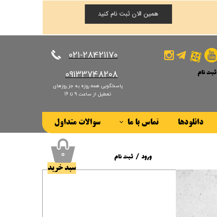
همین الان ثبت نام کنید
​​​​​​​021-28421170
ثبت نام
​​​​​​​09133748208
پاسخگویی همه روزه به جز روزهای
کاربری من
تعطیل از ساعت 9 تا 16
ذر واژه
دانلودها
تماس با ما
سوالات متداول
ات
درباره ما
ز حساب کاربری
۰
ورود
/
ثبت نام
سبد خرید
حساب کاربری من
تغییر گذر واژه
سفارشات