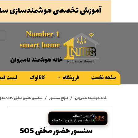
آموزش تخصصی هوشمندسازی ساخ
Number 1
smart home
خانه هوشمند نامبروان
صفحه نخست
فروشگاه
کاتالوگ
لیست قی
محصولات
خانه هوشمند نامبروان
انواع سنسور
سنسور حضور مخفی SOS مدل LP2022
برند ها
گارانتی
۲ ساله
خدمات پس از فروش
۱۰ ساله
سنسور حضور مخفی SOS