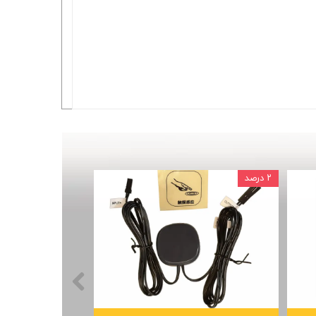
۲ درصد
۲ درصد