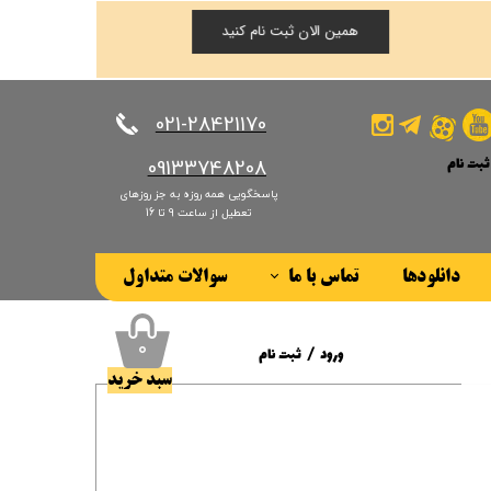
همین الان ثبت نام کنید
​​​​​​​021-28421170
ثبت نام
​​​​​​​09133748208
پاسخگویی همه روزه به جز روزهای
کاربری من
تعطیل از ساعت 9 تا 16
ذر واژه
دانلودها
تماس با ما
سوالات متداول
ات
درباره ما
ز حساب کاربری
۰
ورود
/
ثبت نام
سبد خرید
حساب کاربری من
تغییر گذر واژه
سفارشات