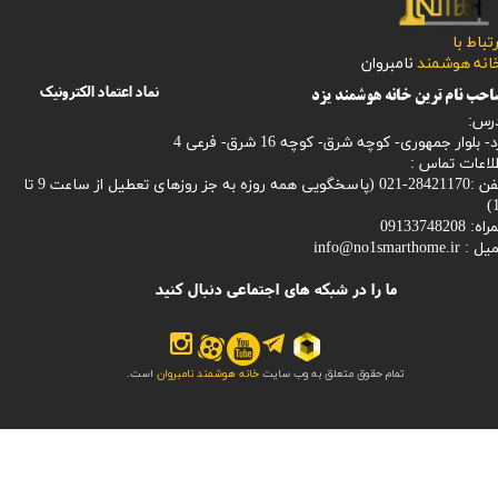
رتباط با
​​​​​خانه هوشمند
نامبروان
نماد اعتماد الکترونیک
حب نام ترین خانه هوشمند یزد
رس:
- بلوار جمهوری- کوچه شرق- کوچه 16 شرق- فرعی 4
لاعات تماس :
28421170-021 (
پاسخگویی همه روزه به جز روزهای تعطیل از ساعت 9 تا
1
: 09133748208
میل :
info@no1smarthome.ir
ما را در شبکه های اجتماعی دنبال کنید
تمام حقوق متعلق به وب سایت
خانه هوشمند نامبروان
است.