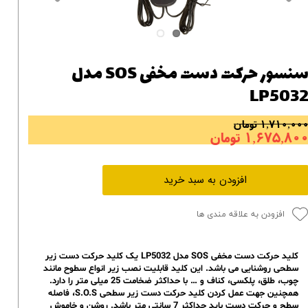
سنسور حرکت دست مخفی SOS مدل
LP503
۱,۷۱۰,۰۰ تومان
۱,۶۷۵,۸۰ تومان
افزودن به سبد خرید
افزودن به علاقه مندی ها
کلید حرکت دست مخفی SOS مدل LP5032 یک کلید حرکت دست زیر
سطحی روشنایی می باشد. این کلید قابلیت نصب زیر انواع سطوح مانند
چوب، طلق، پلکسی، کناف و … با حداکثر ضخامت 25 میلی متر را دارد.
همچنین جهت عمل کردن کلید حرکت دست زیر سطحی S.O.S، فاصله
سطح و حرکت دست باید حداکثر 7 سانتی متر باشد. روشن و خاموش