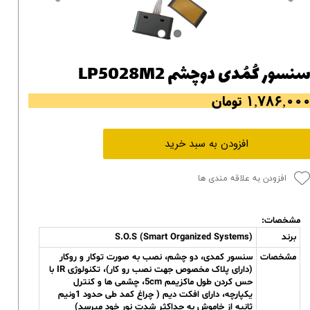
نسور کُمُدی دوچشم LP5028M2
۱,۷۸۶,۰۰ تومان
افزودن به سبد خرید
افزودن به علاقه مندی ها
مشخصات:
برند
S.O.S (Smart Organized Systems)
مشخصات
سنسور کمدی، دو چشم، نصب به صورت توکار و روکار
(دارای پلاک مخصوص جهت نصب رو کار)، تکنولوژی IR با
حس کردن طول ماکزیمم 5cm، چشمی ها و کنترل
یکپارچه، دارای افکت دیم ( چراغ کمد طی حدود 1ونیم
ثانیه از خاموش به حداکثر شدت نور خود میرسد)