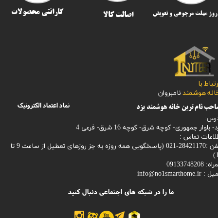
گارانتی محصولات
اصالت کالا
رتباط با
​​​​​خانه هوشمند
نامبروان
نماد اعتماد الکترونیک
حب نام ترین خانه هوشمند یزد
رس:
- بلوار جمهوری- کوچه شرق- کوچه 16 شرق- فرعی 4
لاعات تماس :
28421170-021 (
پاسخگویی همه روزه به جز روزهای تعطیل از ساعت 9 تا
1
: 09133748208
میل :
info@no1smarthome.ir
ما را در شبکه های اجتماعی دنبال کنید