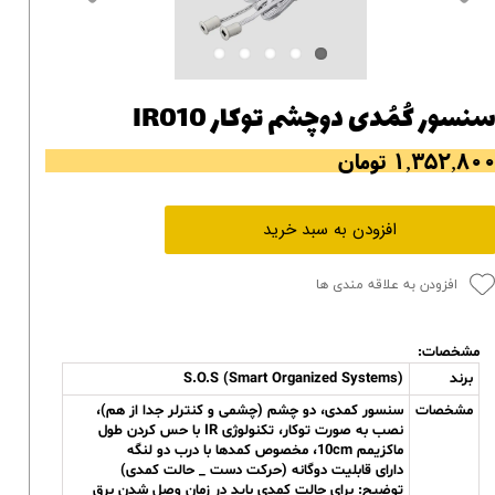
نسور کُمُدی دوچشم توکار IR010
۱,۳۵۲,۸۰ تومان
افزودن به سبد خرید
افزودن به علاقه مندی ها
مشخصات:
برند
S.O.S (Smart Organized Systems)
مشخصات
سنسور کمدی، دو چشم (چشمی و کنترلر جدا از هم)،
نصب به صورت توکار، تکنولوژی IR با حس کردن طول
ماکزیمم 10cm، مخصوص کمدها با درب دو لنگه
دارای قابلیت دوگانه (حرکت دست _ حالت کمدی)
توضیح: برای حالت کمدی باید در زمان وصل شدن برق