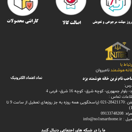
گارانتی محصولات
اصالت کالا
رتباط با
​​​​​خانه هوشمند
نامبروان
نماد اعتماد الکترونیک
حب نام ترین خانه هوشمند یزد
رس:
- بلوار جمهوری- کوچه شرق- کوچه 16 شرق- فرعی 4
لاعات تماس :
28421170-021 (
پاسخگویی همه روزه به جز روزهای تعطیل از ساعت 9 تا
1
: 09133748208
میل :
info@no1smarthome.ir
ما را در شبکه های اجتماعی دنبال کنید