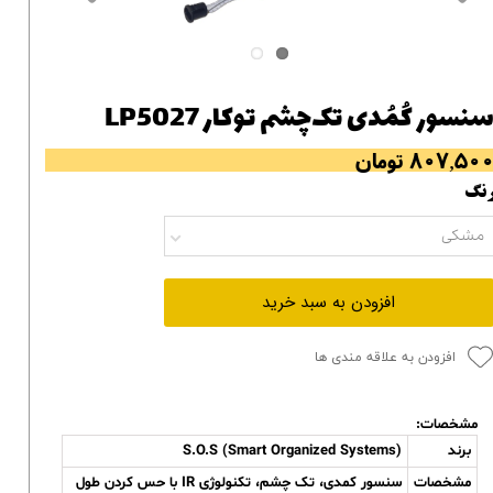
نسور کُمُدی تک‌چشم توکار LP5027
۸۰۷,۵۰ تومان
نگ
مشکی
افزودن به سبد خرید
افزودن به علاقه مندی ها
مشخصات:
برند
S.O.S (Smart Organized Systems)
مشخصات
سنسور کمدی، تک چشم، تکنولوژی IR با حس کردن طول