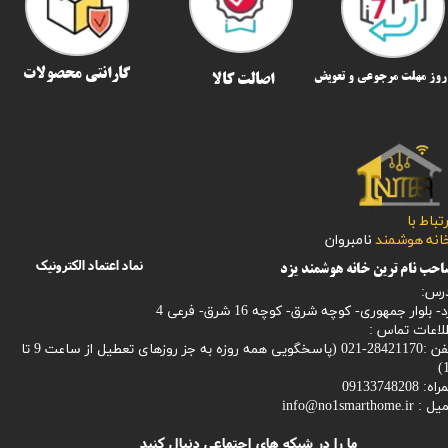
گارانتی محصولات
اصالت کالا
رتباط با
​​​​​خانه هوشمند
نامبروان
نماد اعتماد الکترونیک
حب نام ترین خانه هوشمند یزد
رس:
- بلوار جمهوری- کوچه شرق- کوچه 16 شرق- فرعی 4
لاعات تماس :
28421170-021 (
پاسخگویی همه روزه به جز روزهای تعطیل از ساعت 9 تا
1
: 09133748208
میل :
info@no1smarthome.ir
ما را در شبکه های اجتماعی دنبال کنید