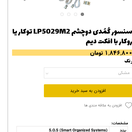
سنسور کُمُدی دوچشم LP5029M2 توکار یا
وکار با افکت دیم
۱,۸۴۶,۸۰ تومان
نگ
مشکی
افزودن به سبد خرید
افزودن به علاقه مندی ها
مشخصات:
برند
S.O.S (Smart Organized Systems)