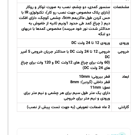
مشخصات
سنسور کمدی، دو چشم، نصب به صورت توکار و روکار
(دارای پلاک مخصوص جهت نصب رو کار)، تکنولوژی IR با
حس کردن طول ماکزیمم 5cm، چشمی کوچک، دارای افکت
دیم ( چراغ کمد طی حدود 1ونیم ثانیه از خاموش به
حداکثر شدت نور خود میرسد) مخصوص کمدها با دربهای
دو لنگه
ورودی
ورودی 12 تا 24 ولت DC
خروجی
خروجی 12 تا 24 ولت DC با حداکثر جریان خروجی 5 آمپر
DC
(60 وات برای چراغ های 12ولت DC و 120 وات برای چراغ
های 24 ولت DC)
ابعاد
قطر بیرونی: 10mm
قطر داخلی (گردبر): 8mm
عمق: 11mm
دارای یک متر طول سیم برای هر چشمی و نیم متر برای
ورودی و نیم متر برای خروجی
گارانتی
2 ماه ضمانت تعویض (به جهت تست پیش از نصب)