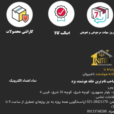
گارانتی محصولات
اصالت کالا
رتباط با
​​​​​خانه هوشمند
نامبروان
نماد اعتماد الکترونیک
حب نام ترین خانه هوشمند یزد
رس:
- بلوار جمهوری- کوچه شرق- کوچه 16 شرق- فرعی 4
لاعات تماس :
28421170-021 (
پاسخگویی همه روزه به جز روزهای تعطیل از ساعت 9 تا
1
: 09133748208