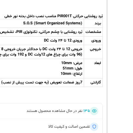
بُرد روشنایی حرکتی PIR001T مناسب نصب داخل بدنه نور خطی
برند
S.O.S (Smart Organized Systems)
مشخصات
بُرد روشنایی با چشم حرکتی، تکنولوژی PIR، تشخیص حرکت تا طول 2متر، نصب داخل بدنه نور خطی (طلق باید در قسمت چشم PIR بریده شود)
ورودی
ورودی 12 تا ۲۴ ولت DC
خروجی
خروجی 12 تا ۲۴ ولت DC با حداکثر جریان خروجی 8 آمپر DC
(96 وات برای چراغ های 12ولت DC و 192 وات برای چراغ های 24ولت DC)
ابعاد
عرض: 10mm
طول: 51mm
ارتفاع: 10mm
گارانتی
7روز ضمانت تعویض (به جهت تست پیش از نصب)
۱۳۴
نفر در حال مشاهده محصول هستند
تضمین اصالت و کیفیت کالا