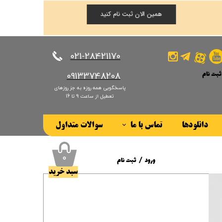
همین الان ثبت نام کنید
​​​​​​​021-28421170
ثبت نام
​​​​​​​09133748208
پاسخگویی همه روزه به جز روزهای
کاربری من
تعطیل از ساعت 9 تا 16
ذر واژه
دانلودها
تماس با ما
سوالات متداول
ات
درباره ما
ز حساب کاربری
۰
ورود
/
ثبت نام
سبد خرید
حساب کاربری من
تغییر گذر واژه
سفارشات