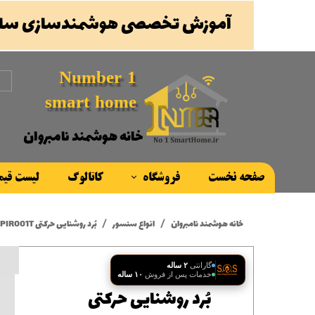
آموزش تخصصی هوشمندسازی ساخ
Number 1
smart home
خانه هوشمند نامبروان
صفحه نخست
فروشگاه
کاتالوگ
لیست قی
محصولات
خانه هوشمند نامبروان
انواع سنسور
بُرد روشنایی حرکتی PIR001T
برند ها
گارانتی
۲ ساله
خدمات پس از فروش
۱۰ ساله
بُرد روشنایی حرکتی