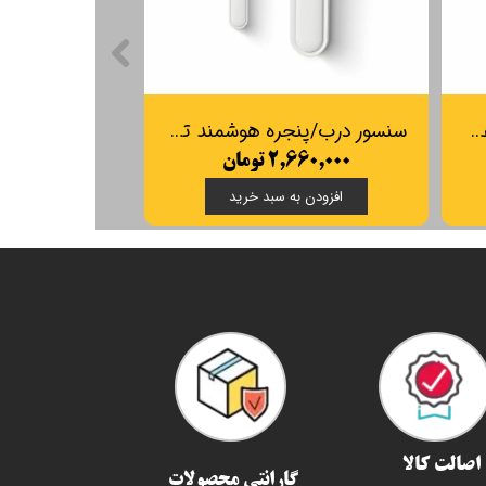
سنسور تشخیص نشت آب هوشمند TUYA مدل WIFI
سنسور درب/پنجره هوشمند تویا
۲,۶۶۰,۰۰۰ تومان
افزودن به سبد خرید
اصالت کالا
گارانتی محصولات