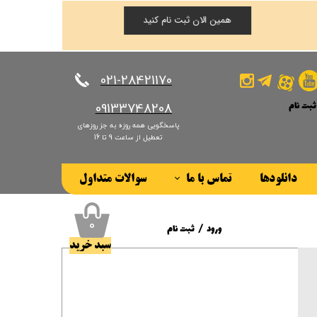
همین الان ثبت نام کنید
​​​​​​​021-28421170
ثبت نام
​​​​​​​09133748208
پاسخگویی همه روزه به جز روزهای
کاربری من
تعطیل از ساعت 9 تا 16
ذر واژه
دانلودها
تماس با ما
سوالات متداول
ات
درباره ما
ز حساب کاربری
۰
ورود
/
ثبت نام
سبد خرید
حساب کاربری من
تغییر گذر واژه
سفارشات