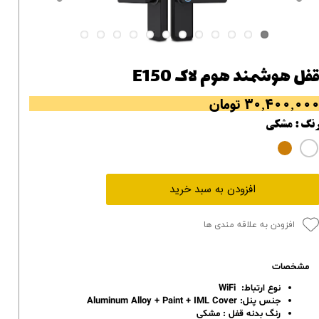
فل هوشمند هوم لاک E150
۳۰,۴۰۰,۰۰ تومان
نگ
: مشکی
افزودن به سبد خرید
افزودن به علاقه مندی ها
مشخصات
نوع ارتباط: WiFi
جنس پنل: Aluminum Alloy + Paint + IML Cover
رنگ بدنه قفل : مشکی