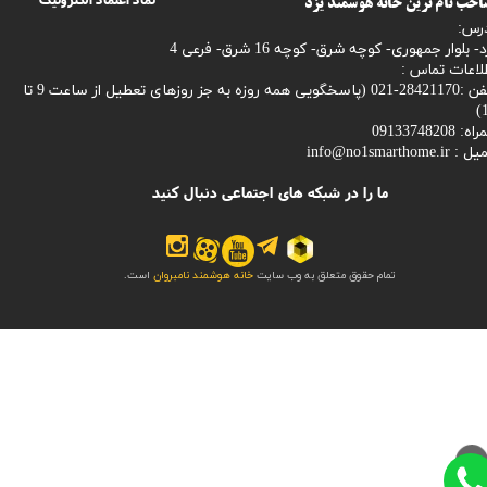
حب نام ترین خانه هوشمند یزد
رس:
- بلوار جمهوری- کوچه شرق- کوچه 16 شرق- فرعی 4
لاعات تماس :
28421170-021 (
پاسخگویی همه روزه به جز روزهای تعطیل از ساعت 9 تا
1
: 09133748208
میل :
info@no1smarthome.ir
ما را در شبکه های اجتماعی دنبال کنید
تمام حقوق متعلق به وب سایت
خانه هوشمند نامبروان
است.
>