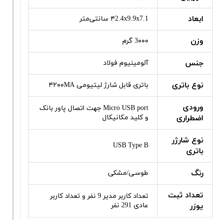
ابعاد
۴2.4x9.9x7.1 سانتی‌متر
وزن
3۰۰۰ گرم
جنس
آلومینیوم فولاد
نوع باتری
باتری قابل شارژ لیتیومی ۴۲۰۰MA
ورودی
Micro USB port جهت اتصال پاور بانک
اضطراری
و کلید مکانیکال
نوع شارژر
USB Type B
باتری
رنگ
طوسی/مشکی
تعداد ثبت
تعداد کاربر مدیر 9 نفر و تعداد کاربر
یوزر
عادی 291 نفر