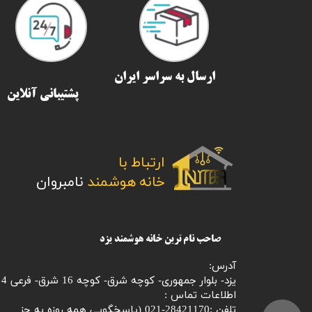
ارسال به سراسر ایران​​​​​​​
پشتیبانی آنلاین
ارتباط با
​​​​​​​خانه هوشمند
نامبروان
صاحب نام ترین خانه هوشمند یزد
آدرس:
یزد- بلوار جمهوری- کوچه شرق- کوچه 16 شرق- فرعی 4
اطلاعات تماس :
تلفن :28421170-021 (
پاسخگویی همه روزه به جز