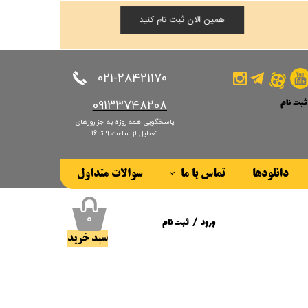
همین الان ثبت نام کنید
​​​​​​​021-28421170
ثبت نام
​​​​​​​09133748208
پاسخگویی همه روزه به جز روزهای
کاربری من
تعطیل از ساعت 9 تا 16
ذر واژه
دانلودها
تماس با ما
سوالات متداول
ات
درباره ما
ز حساب کاربری
۰
ورود
/
ثبت نام
سبد خرید
حساب کاربری من
تغییر گذر واژه
سفارشات