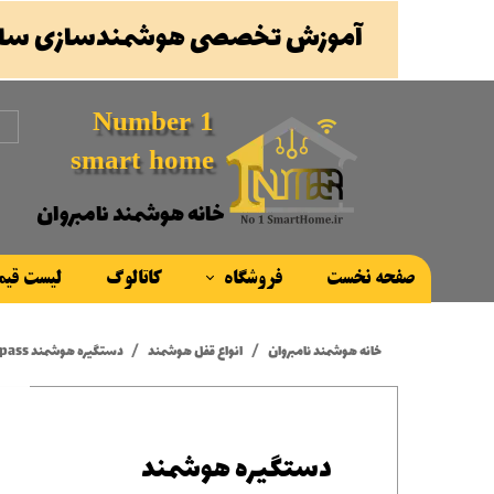
آموزش تخصصی هوشمندسازی ساخ
Number 1
smart home
خانه هوشمند نامبروان
صفحه نخست
فروشگاه
کاتالوگ
لیست قی
محصولات
خانه هوشمند نامبروان
انواع قفل هوشمند
دستگیره هوشمند smartpass مدل ونیزیا |Venice
برند ها
دستگیره هوشمند