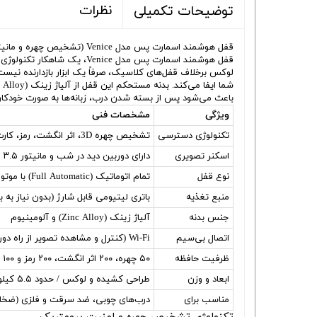
نظرات
توضیحات تکمیلی
قفل هوشمند اسمارت پس مدل Venice (تشخیص چهره و مانیتوردار)
باعث می‌شود پس از بسته شدن درب، زبانه‌ها به صورت خودکار
ویژگی
مشخصات فنی
تکنولوژی دسترسی
تشخیص چهره 3D، اثر انگشت، رمز، کارت، اپلیکیشن، کلید مکانیکی
اسکنر تصویری
دارای دوربین دید در شب و مانیتور ۳.۵ اینچی داخلی
نوع قفل
تمام اتوماتیک (Full Automatic) با موتور ضد شوک
منبع تغذیه
باتری لیتیومی قابل شارژ (بدون نیاز به ب
جنس بدنه
آلیاژ زینک (Zinc Alloy) و آلومینیوم
اتصال بی‌سیم
Wi-Fi (کنترل و مشاهده تصویر از راه دور)
ظرفیت حافظه
۵۰ چهره، ۲۰۰ اثر انگشت، ۲۰۰ رمز و ۱۰۰ کارت
ابعاد و وزن
طراحی کشیده و لوکس / حدود ۵.۵ کیلوگرم
مناسب برای
درب‌های چوبی، ضد سرقت و فلزی (ضخامت ۲ تا ۱۴ سانتی
تکنولوژی تشخیص چهره و امنیت بیومتریک