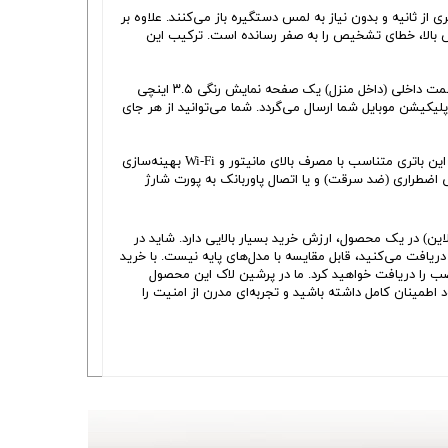
، درب را در کسری از ثانیه و بدون نیاز به لمس دستگیره باز می‌کنند. علاوه بر
 قابلیت شناسایی ۲۰۰ اثر انگشت و سرعت پردازش بالا، خطای تشخیص را به صفر رسانده است. ترکیب این
این محصول فراتر از یک قفل عمل می‌کند و نیاز شما به چشمی دیجیتال جداگانه را حذف می‌کند. در سمت بیرونی قفل یک دوربین باکیفیت و در سمت داخلی (داخل منزل) یک صفحه نمایش رنگی ۳.۵ اینچی
ت. زمانی که شخصی زنگ قفل را لمس می‌کند، تصویر او هم روی مانیتور داخلی نمایش داده می‌شود و هم از طریق ماژول Wi-Fi به اپلیکیشن موبایل شما ارسال می‌گردد. شما می‌توانید از هر جای
برخلاف مدل‌های قدیمی که نیاز به تعویض مداوم باتری قلمی داشتند، اسمارت پس Venice از یک باتری لیتیومی قدرتمند و قابل شارژ بهره می‌برد. این باتری متناسب با مصرف بالای مانیتور و Wi-Fi بهینه‌سازی
ضطراری (ضد سرقت) و یا اتصال پاوربانک به پورت شارژ
آنلاین) در یک محصول، ارزش خرید بسیار بالایی دارد. شاید در
یافت می‌کنید، قابل مقایسه با مدل‌های پایه نیست. با خرید
ما پکیج کاملی شامل بدنه قفل، باتری لیتیومی، سیلندر و کلیدهای مکانیکی، کارت‌های RFID و متعلقات نصب را دریافت خواهید کرد. ما در پرشین لاک این محصول
خود اطمینان کامل داشته باشید و تجربه‌ای مدرن از امنیت را