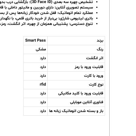
تشخیص چهره سه بعدی (3D Face ID): بازگشایی درب بدون لمس و با امنیت بسیار بالا.
سیستم تصویری آنلاین: دارای دوربین و مانیتور داخلی با قابلیت ارسا
عملکرد تمام اتوماتیک: قفل شدن خودکار زبانه‌ها پس از بس
باتری لیتیومی شارژی: بی‌نیاز از خرید باتری قلمی، با نگهدا
تنوع دسترسی: پشتیبانی همزمان از چهره، اثر انگشت، رمز، 
برند
Smart Pass
رنگ
مشکی
اثر انگشت
دارد
قابلیت ورود با رمز
دارد
ورود با کارت
دارد
نوع کارت
rfid
قابلیت ورود با کلید مکانیکی
دارد
فناوری آنلاین موبایلی
دارد
باز و بسته شدن اتوماتیک زبانه ها
دارد