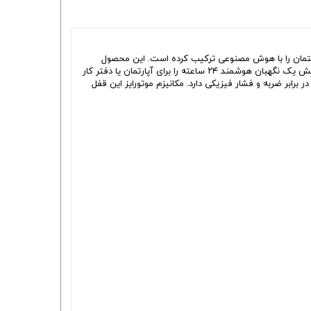
‌بندی قفل‌های تمام اتوماتیک (Full Automatic) است که امنیت ورودی ساختمان را با هوش مصنوعی ترکیب کرده است. این محصول
لوکس برخلاف قفل‌های کلاسیک، صرفاً یک ابزار بازدارنده نیست، بلکه با داشتن دوربین، صفحه نمایش رنگی و سیستم تشخیص چهره سه بعدی، نقش یک نگهبان هوشمند ۲۴ ساعته را برای آپارتمان یا دفتر کار
یره‌کننده، مقاومت بالایی در برابر ضربه و فشار فیزیکی دارد. مکانیزم موتورایز این قفل