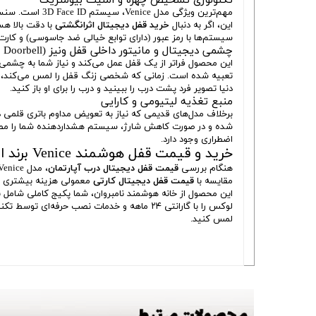
مهم‌ترین ویژگی
این، اگر به دنبال
خرید قفل دیجیتال اثرانگشتی
سیستم‌ها با رمز عبور (دارای توابع خیالی ضد جاسوسی) و کارت RFID، مجموعاً ۵ روش دسترسی امن را در اختیار شما قرار می‌ده
چشمی دیجیتال و مانیتور داخلی قفل ونیز (Video Doorbell)
دنیا تصویر فرد پشت درب را ببینید و درب را برای او باز کنید.
منبع تغذیه لیتیومی و کارایی
شده و در صورت کاهش شارژ، سیستم هشداردهنده شما را مطلع م
اضطراری وجود دارد.
خرید و قیمت قفل هوشمند Venice برند اسمارت پس
هنگام بررسی
قیمت قفل دیجیتال درب آپارتمان
مقایسه با
قیمت قفل دیجیتال کارتی
معمولی هزینه بیشتری پرد
لوکس را با گارانتی ۲۴ ماهه و خدمات نصب ح
لمس کنید.