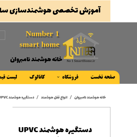
آموزش تخصصی هوشمندسازی ساخ
Number 1
smart home
خانه هوشمند نامبروان
صفحه نخست
فروشگاه
کاتالوگ
لیست قی
محصولات
خانه هوشمند نامبروان
انواع قفل هوشمند
دستگیره هوشمند UPVC مدل پالرمو | Palermo
برند ها
دستگیره هوشمند UPVC