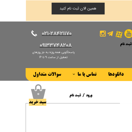
همین الان ثبت نام کنید
​​​​​​​021-28421170
ثبت نام
​​​​​​​09133748208
پاسخگویی همه روزه به جز روزهای
کاربری من
تعطیل از ساعت 9 تا 16
ذر واژه
دانلودها
تماس با ما
سوالات متداول
ات
درباره ما
ز حساب کاربری
۰
ورود
/
ثبت نام
سبد خرید
حساب کاربری من
تغییر گذر واژه
سفارشات