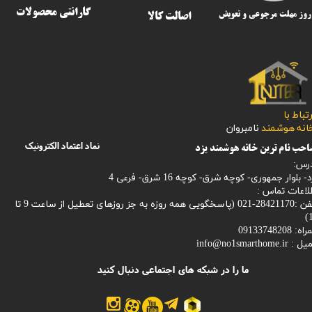
گارانتی محصولات
اصالت کالا
رتباط با
​​​​​خانه هوشمند
نامبروان
نماد اعتماد الکترونیک
حب نام ترین خانه هوشمند یزد
رس:
- بلوار جمهوری- کوچه شرق- کوچه 16 شرق- فرعی 4
لاعات تماس :
28421170-021 (
پاسخگویی همه روزه به جز روزهای تعطیل از ساعت 9 تا
1
: 09133748208
میل :
info@no1smarthome.ir
ما را در شبکه های اجتماعی دنبال کنید