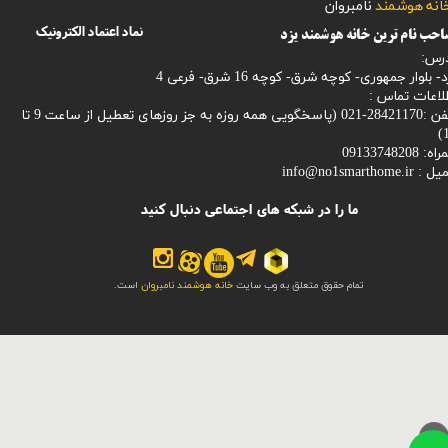
​​​​​خانه هوشمند
نامبروان
نماد اعتماد الکترونیک
حب نام ترین خانه هوشمند یزد
رس:
- بلوار جمهوری- کوچه شرق- کوچه 16 شرق- فرعی 4
لاعات تماس :
28421170-021 (
پاسخگویی همه روزه به جز روزهای تعطیل از ساعت 9 تا
1
: 09133748208
میل :
info@no1smarthome.ir
ما را در شبکه های اجتماعی دنبال کنید
تمام حقوق متعلق به وب سایت
خانه هوشمند نامبروان
است.
>