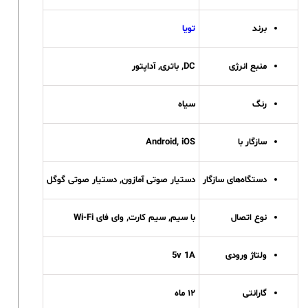
برند
تویا
منبع انرژی
DC, باتری, آداپتور
رنگ
سیاه
سازگار با
Android, iOS
دستگاه‌های سازگار
دستیار صوتی آمازون, دستیار صوتی گوگل
نوع اتصال
با سیم, سیم کارت, وای فای Wi-Fi
ولتاژ ورودی
5v 1A
گارانتی
۱۲ ماه