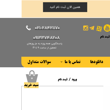
همین الان ثبت نام کنید
​​​​​​​021-28421170
ثبت نام
​​​​​​​09133748208
پاسخگویی همه روزه به جز روزهای
کاربری من
تعطیل از ساعت 9 تا 16
ذر واژه
دانلودها
تماس با ما
سوالات متداول
ات
درباره ما
ز حساب کاربری
۰
ورود
/
ثبت نام
سبد خرید
حساب کاربری من
تغییر گذر واژه
سفارشات