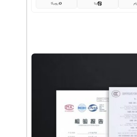
ام
ایتا
روبیکا