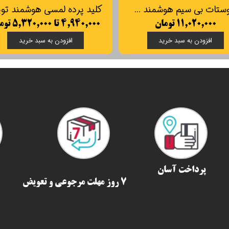
پریز توکار هوشمند تویا با خروجی USB
ترموستات بی سیم هوشمند BECA BAC-003ALW (گرمایش از کف/فن کوئل/کولر آبی)
۱۱,۰۲۰,۰۰۰ تومان
۴,۹۴۰,۰۰۰ تا ۵,۳۲۰,۰۰۰ توما
افزودن به سبد خرید
افزو
پرداخت آسان
7 روز مهلت مرجوعی و تعویض