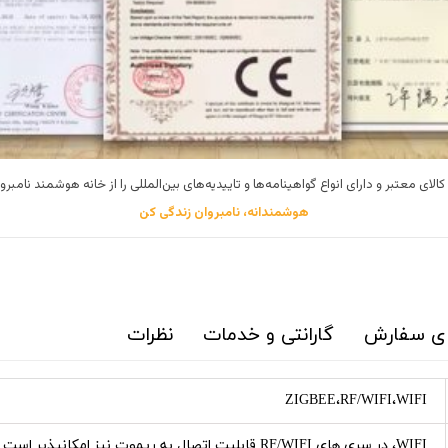
الای معتبر و دارای انواع گواهینامه‌ها و تاییدیه‌های بین‌المللی را از خانه هوشمند نامبرو
هوشمندانه، نامبروان زندگی کن
ای سفارش
گارانتی و خدمات
نظرات
ZIGBEE،RF/WIFI،WIFI
WIFI، در سری های RF/WIFI قابلیت اتصال به ریموت نیز امکانپذیر است.