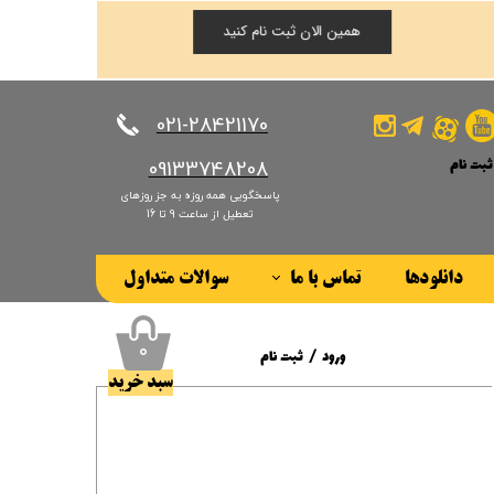
همین الان ثبت نام کنید
​​​​​​​021-28421170
ثبت نام
​​​​​​​09133748208
پاسخگویی همه روزه به جز روزهای
کاربری من
تعطیل از ساعت 9 تا 16
ذر واژه
دانلودها
تماس با ما
سوالات متداول
ات
درباره ما
ز حساب کاربری
۰
ورود
/
ثبت نام
سبد خرید
حساب کاربری من
تغییر گذر واژه
سفارشات