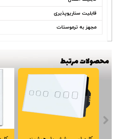
قابلیت سناریوپذیری
مجهز به ترموستات