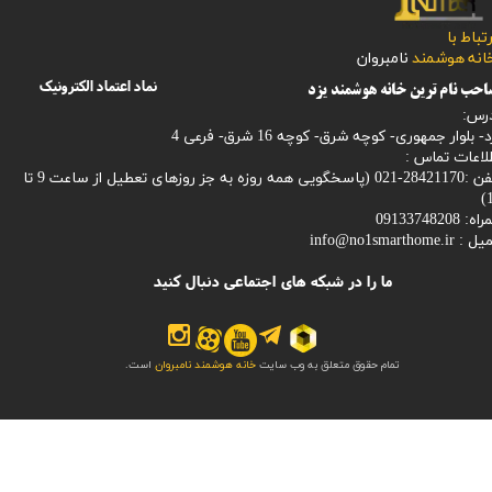
رتباط با
​​​​​خانه هوشمند
نامبروان
نماد اعتماد الکترونیک
حب نام ترین خانه هوشمند یزد
رس:
- بلوار جمهوری- کوچه شرق- کوچه 16 شرق- فرعی 4
لاعات تماس :
28421170-021 (
پاسخگویی همه روزه به جز روزهای تعطیل از ساعت 9 تا
1
: 09133748208
میل :
info@no1smarthome.ir
ما را در شبکه های اجتماعی دنبال کنید
تمام حقوق متعلق به وب سایت
خانه هوشمند نامبروان
است.