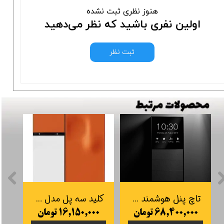
هنوز نظری ثبت نشده
اولین نفری باشید که نظر می‌دهید
ثبت نظر
تاچ پنل هوشمند orvibo مدل Mixpad S خاکستری
کلید سه پل مدل Defy هوشمند اورویبو Orvibo | کلید Orvibo Defy Smart Switch
۶۸,۴۰۰,۰۰۰ تومان
۱۶,۱۵۰,۰۰۰ تومان
۰۰