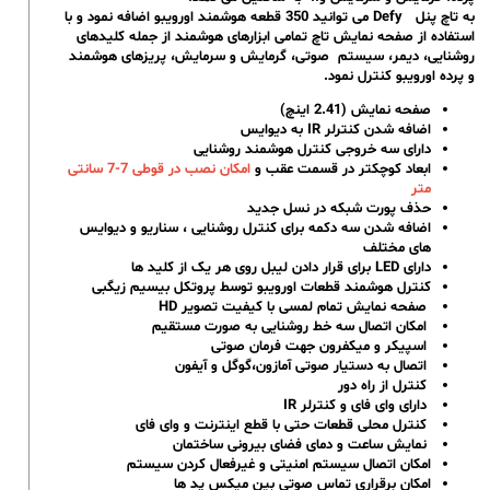
به تاچ پنل Defy می توانید 350 قطعه هوشمند اورویبو اضافه نمود و با
استفاده از صفحه نمایش تاچ تمامی ابزارهای هوشمند از جمله کلیدهای
روشنایی، دیمر، سیستم صوتی، گرمایش و سرمایش، پریزهای هوشمند
و پرده اورویبو کنترل نمود.
صفحه نمایش (2.41 اینچ)
اضافه شدن کنترلر IR به دیوایس
دارای سه خروجی کنترل هوشمند روشنایی
ابعاد کوچکتر در قسمت عقب و
امکان نصب در قوطی 7-7 سانتی
متر
حذف پورت شبکه در نسل جدید
اضافه شدن سه دکمه برای کنترل روشنایی ، سناریو و دیوایس
های مختلف
دارای LED برای قرار دادن لیبل روی هر یک از کلید ها
کنترل هوشمند قطعات اورویبو توسط پروتکل بیسیم زیگبی
صفحه نمایش تمام لمسی با کیفیت تصویر HD
امکان اتصال سه خط روشنایی به صورت مستقیم
اسپیکر و میکفرون جهت فرمان صوتی
اتصال به دستیار صوتی آمازون،گوگل و آیفون
کنترل از راه دور
دارای وای فای و کنترلر IR
کنترل محلی قطعات حتی با قطع اینترنت و وای فای
نمایش ساعت و دمای فضای بیرونی ساختمان
امکان اتصال سیستم امنیتی و غیرفعال کردن سیستم
امکان برقراری تماس صوتی بین میکس پد ها