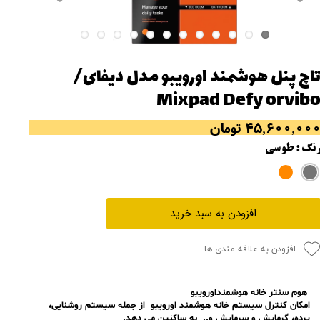
اچ پنل هوشمند اورویبو مدل دیفای/
Mixpad Defy orvib
۴۵,۶۰۰,۰۰ تومان
نگ
: طوسی
افزودن به سبد خرید
افزودن به علاقه مندی ها
هوم سنتر خانه هوشمنداورویبو
امکان کنترل سیستم خانه هوشمند اورویبو از جمله سیستم روشنایی،
پرده، گرمایش و سرمایش و.. به ساکنین می دهد.