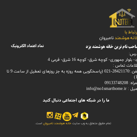
رتباط با
​​​​​خانه هوشمند
نامبروان
نماد اعتماد الکترونیک
حب نام ترین خانه هوشمند یزد
رس:
- بلوار جمهوری- کوچه شرق- کوچه 16 شرق- فرعی 4
لاعات تماس :
28421170-021 (
پاسخگویی همه روزه به جز روزهای تعطیل از ساعت 9 تا
1
: 09133748208
میل :
info@no1smarthome.ir
ما را در شبکه های اجتماعی دنبال کنید
تمام حقوق متعلق به وب سایت
خانه هوشمند نامبروان
است.