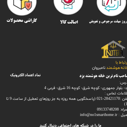
گارانتی محصولات
اصالت کالا
رتباط با
​​​​​خانه هوشمند
نامبروان
نماد اعتماد الکترونیک
حب نام ترین خانه هوشمند یزد
رس:
- بلوار جمهوری- کوچه شرق- کوچه 16 شرق- فرعی 4
لاعات تماس :
28421170-021 (
پاسخگویی همه روزه به جز روزهای تعطیل از ساعت 9 تا
1
: 09133748208
میل :
info@no1smarthome.ir
ما را در شبکه های اجتماعی دنبال کنید