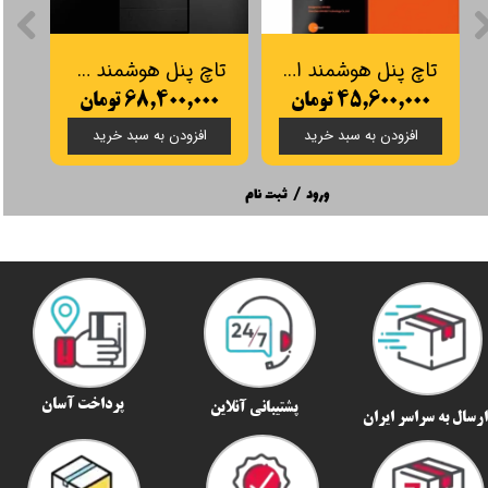
تاچ پنل هوشمند اورویبو مدل دیفای/ Mixpad Defy orvibo
تاچ پنل هوشمند orvibo مدل Mixpad S خاکستری
۴۵,۶۰۰,۰۰۰ تومان
۶۸,۴۰۰,۰۰۰ تومان
۰
افزودن به سبد خرید
افزودن به سبد خرید
ورود
/
ثبت نام
پرداخت آسان
پشتیبانی آنلاین
رسال به سراسر ایران​​​​​​​