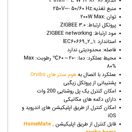
اندازه:86*86*39mm – L*W*H
منبع تغذیه:250V~- 50/60 Hz
توان :200W Max
پروتکل ارتباط: ZIGBEE 3.0
مود ارتباط: ZIGBEE networking
استاندارد :lEC60669_2_1
فاصله: محدودیتی ندارد
محیط عملکرد: دما: -20～60℃ رطوبت: Max
80%
عملکرد با اتصال به
هوم سنتر های Orvibo
پشتیبانی از پروتکل زیگبی
امکان کنترل یک پل روشنایی 200 وات
دارای دکمه های مکانیکی
امکان کنترل از طریق اپلیکیشن های اندروید و
iOS
قابل کنترل از طریق اپلیکیشن
HomeMate ,