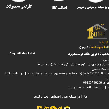
گارانتی محصولات
اصالت کالا
رتباط با
​​​​​خانه هوشمند
نامبروان
نماد اعتماد الکترونیک
حب نام ترین خانه هوشمند یزد
رس:
- بلوار جمهوری- کوچه شرق- کوچه 16 شرق- فرعی 4
لاعات تماس :
28421170-021 (
پاسخگویی همه روزه به جز روزهای تعطیل از ساعت 9 تا
1
: 09133748208
میل :
info@no1smarthome.ir
ما را در شبکه های اجتماعی دنبال کنید