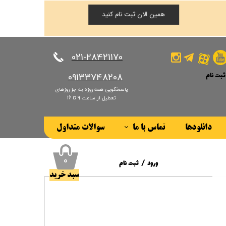
همین الان ثبت نام کنید
​​​​​​​021-28421170
ثبت نام
​​​​​​​09133748208
پاسخگویی همه روزه به جز روزهای
کاربری من
تعطیل از ساعت 9 تا 16
ذر واژه
دانلودها
تماس با ما
سوالات متداول
ات
درباره ما
ز حساب کاربری
۰
ورود
/
ثبت نام
سبد خرید
حساب کاربری من
تغییر گذر واژه
سفارشات