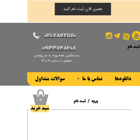
همین الان ثبت نام کنید
​​​​​​​021-28421170
ثبت نام
​​​​​​​09133748208
پاسخگویی همه روزه به جز روزهای
کاربری من
تعطیل از ساعت 9 تا 16
ذر واژه
دانلودها
تماس با ما
سوالات متداول
ات
درباره ما
ز حساب کاربری
۰
ورود
/
ثبت نام
سبد خرید
حساب کاربری من
تغییر گذر واژه
سفارشات