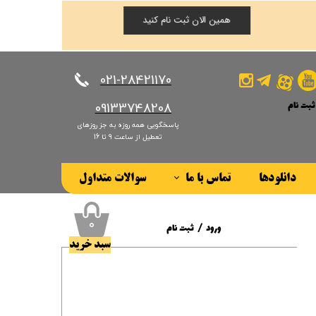
همین الان ثبت نام کنید
​​​​​​​021-28421170
ثبت نام
​​​​​​​09133748208
پاسخگویی همه روزه به جز روزهای
کاربری من
تعطیل از ساعت 9 تا 16
ذر واژه
دانلودها
تماس با ما
سوالات متداول
ات
درباره ما
ز حساب کاربری
۰
ورود
/
ثبت نام
سبد خرید
حساب کاربری من
تغییر گذر واژه
سفارشات