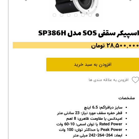
سپیکر سقفی SOS مدل SP386H
۲۸,۵۰۰,۰۰ تومان
افزودن به سبد خرید
افزودن به علاقه مندی ها
مشخصات
سایز دیافراگم: 6.5 اینچ
قطر حفره سقف مورد نیاز: 23 سانتی متر
امپدانس یا مقاومت ظاهری: 8 اهم
Rated Power یا توان اسمی: 10-60 وات
Peak Power یا حداکثر توان: 100 وات
ابعاد: 264×264×242 میلی متر