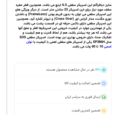
سایز دیافراگم این اسپیکر سقفی 6.5 اینچ می باشد. همچنین قطر حفره
سقف مورد نیاز برای این اسپیکر 23 سانتی متر است. از دیگر ویژگی های
این اسپیکر سقفی می توان به بدون فریم بودن (FrameLess) و داشتن
توری مگنت، مدار کراس اور (Cross Over) و تیوتر اشاره کرد. همچنین
این اسپیکر سقفی دارای باکس حرفه ای در قسمت پشت می باشد.
یکی از مهمترین موارد در کیفیت خروجی این اسپیکرها قطر و عمق آنها
می باشد که هر چه بیشتر باشد، هم از لحاظ قدرت و هم کیفیت و
تفکیک صدا، دارای خروجی بهتری نیز بوده است. اسپیکر سقفی SOS
مدل SP386H یکی از اسپیکر های سقفی اهمی با کیفیت با
توان
اسمی
10 تا 60 وات می باشد.
۱۳۰
نفر در حال مشاهده محصول هستند
تضمین اصالت و کیفیت کالا
ارسال فوری به سراسر ایران
تضمین کمترین قیمت