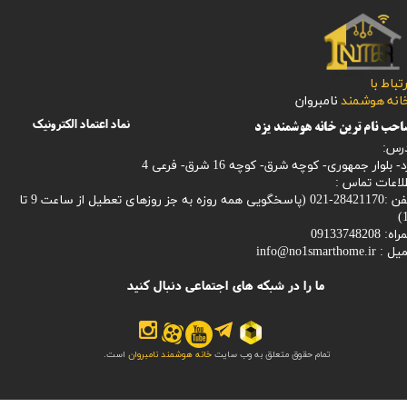
رتباط با
​​​​​خانه هوشمند
نامبروان
نماد اعتماد الکترونیک
حب نام ترین خانه هوشمند یزد
رس:
- بلوار جمهوری- کوچه شرق- کوچه 16 شرق- فرعی 4
لاعات تماس :
28421170-021 (
پاسخگویی همه روزه به جز روزهای تعطیل از ساعت 9 تا
1
: 09133748208
میل :
info@no1smarthome.ir
ما را در شبکه های اجتماعی دنبال کنید
تمام حقوق متعلق به وب سایت
خانه هوشمند نامبروان
است.