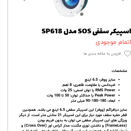
سپیکر سقفی SOS مدل SP618
تمام موجودی
افزودن به علاقه مندی ها
مشخصات
سایز ووفر: 6.5 اینچ
امپدانس یا مقاومت ظاهری: 8 اهم
RMS Power یا توان اسمی: 25 وات
Peak Power یا حداکثر توان: 50 تا 100 وات
ابعاد: 180×180×90 میلی متر
سایز دیافراگم (ووفر) این اسپیکر سقفی 6.5 اینچ می باشد. همچنین
قطر حفره سقف مورد نیاز برای این اسپیکر 21 سانتی متر است. از دیگر
ویژگی های این اسپیکر سقفی می توان به بدون فریم بودن
(FrameLess) و داشتن توری مگنت، مدار کراس اور (Cross Over) و