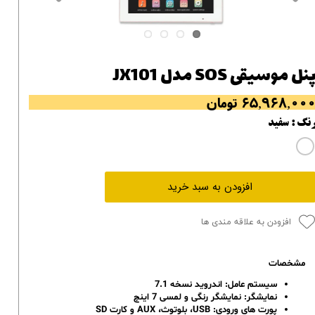
نل موسیقی SOS مدل JX101
۶۵,۹۶۸,۰۰ تومان
نگ
: سفید
افزودن به سبد خرید
افزودن به علاقه مندی ها
مشخصات
سیستم عامل: اندروید نسخه 7.1
نمایشگر: نمایشگر رنگی و لمسی 7 اینچ
پورت های ورودی: USB، بلوتوث، AUX و کارت SD