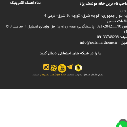
نماد اعتماد الکترونیک
حب نام ترین خانه هوشمند یزد
رس:
- بلوار جمهوری- کوچه شرق- کوچه 16 شرق- فرعی 4
لاعات تماس :
28421170-021 (
پاسخگویی همه روزه به جز روزهای تعطیل از ساعت 9 تا
1
: 09133748208
میل :
info@no1smarthome.ir
ما را در شبکه های اجتماعی دنبال کنید
تمام حقوق متعلق به وب سایت
خانه هوشمند نامبروان
است.
>