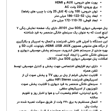
پورت های خروجی: AUX و HDMI
برق ورودی: 220 ولت AC
توان خروجی: 100 وات (4 کانال 25 وات با چیپ های یاماها)
ابعاد پنل: 52×122×186 میلی متر
ابعاد قوطی: 70×110×172 میلی متر
پنل موسیقی دیواری SOS مدل JX101 دارای یک صفحه نمایش رنگی ۷
اینچ است که به عنوان یک سینمای خانگی منحصر به فرد شناخته
می‌شود.
این دستگاه با آمپلی فایر داخلی قدرتمند و اتصال به اسپیکر و بکارگیری
از درگاه‌ های متنوعی همچون HDMI ،USB ،AUX، بلوتوث، کارت SD و
بهره مندی از سیستم عامل اندروید، سیستم پخش موسیقی دیواری و
سینمای خانگی خاصی را ایجاد کرده است.
امکانات پنل موسیقی دیواری SOS مدل JX101:
دارای نرم افزارهای اختصاصی جهت پخش و کنترل موسیقی توسط
تلفن همراه
قابلیت نمایش فیلم از پنل بر روی TV و پخش صوت آن از
اسپیکرهای قدرتمند HiFi Stereo سقفی
سینمای خانگی منحصر به فرد دیواری با قابلیت پخش صوت
تلویزیون از اسپیکرهای سقفی
رادیو اینترنتی، اعلام وضعیت آب و هوا و اخبار روز و تقویم
سالانه
اتصال مستقیم به برق ۲۲۰ ولت از طریق سوکت تعبیه شده در
پشت پنل