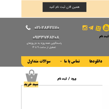
همین الان ثبت نام کنید
​​​​​​​021-28421170
ثبت نام
​​​​​​​09133748208
پاسخگویی همه روزه به جز روزهای
کاربری من
تعطیل از ساعت 9 تا 16
ذر واژه
دانلودها
تماس با ما
سوالات متداول
ات
درباره ما
ز حساب کاربری
۰
ورود
/
ثبت نام
سبد خرید
حساب کاربری من
تغییر گذر واژه
سفارشات