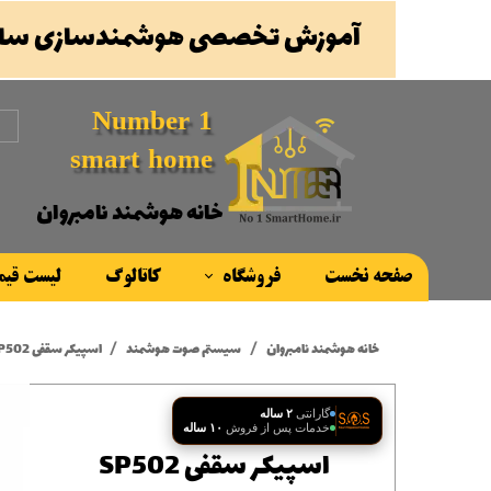
آموزش تخصصی هوشمندسازی ساخ
Number 1
smart home
خانه هوشمند نامبروان
صفحه نخست
فروشگاه
کاتالوگ
لیست قی
محصولات
خانه هوشمند نامبروان
سیستم صوت هوشمند
اسپیکر سقفی SP502
برند ها
گارانتی
۲ ساله
خدمات پس از فروش
۱۰ ساله
اسپیکر سقفی SP502