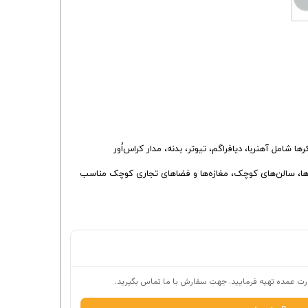
یوتر) می‌باشند. اجزای تشکیل‌دهنده اسپیکرها شامل آهنربا، دیافراگم، تیوتر، بدنه، مدار کراس‌اُور
راگم 5.25 اینچی، توان ماکزیمم 80 وات و توان RMS به مقدار 20 وات، برای اتاق‌ها، تراس‌ها، سالن‌های کوچک، مغازه‌ها و فضاهای تجاری کوچک مناسب
ت عمده تهیه فرمایید. جهت سفارش با ما تماس بگیرید.