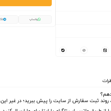
واتساپ
تلگر
رات
دهم؟
 روند ثبت سقارش از سایت را پیش ببرید؛ در غیر این ص
ا از طریق واتس اپ،تلگرام یا ایتا برای ما ارسال کنید.