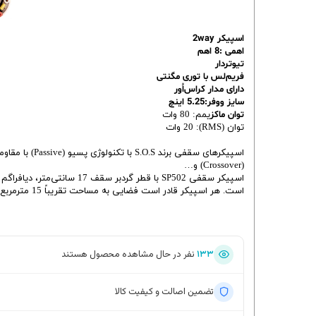
اسپیکر 2way
اهمی :8 اهم
تیوتردار
فریم‌لس با توری مگنتی
دارای مدار کراس‌اُور
سایز ووفر:5.25 اینچ
توان ماکز
یمم: 80 وات
توان (RMS): 20 وات
(Crossover) و…
است. هر اسپیکر قادر است فضایی به مساحت تقریباً 15 مترمربع و به ارتفاع سقف حداکثر 3.5 متر را پوشش دهد.
۱۳۳
نفر در حال مشاهده محصول هستند
تضمین اصالت و کیفیت کالا