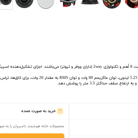
اسپیکرهای سقفی برند S.O.S با تکنولوژی پسیو (Passive) با مقاومت 8 اُهم و تکنولوژی 2way (دارای ووفر و ت
اسپیکر سقفی SP502 با قطر گردبر سقف 17 سانتی‌متر، دیاف
خرید به صورت عمده
محصولات خانه هوشمند نامبروان را به صور