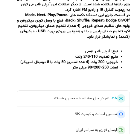
های یاماها استفاده شده است. از دیگر امکانات این آمپلی فایر می توان
به ریموت کنترل IR و رادیو FM اشاره کرد.
در قسمت جلوی این دستگاه دکمه های Mode، Next، Play/Pause،
Back، Shuffle، Repeat، Dodge On/Off، قطع یا وصل کردن میکروفن و
ولوم های تنظیم صدای خروجی (4 عدد)، تنظیم صدای میکروفن، تنظیم
اکو، تنظیم صدای پایین و بالا و همچنین ورودی پورت USB ، میکروفن
(2عدد) و نمایشگر قرار دارد.
نوع: آمپلی فایر اهمی
منبع تغذیه: 110-240 ولت
خروجی: 200 وات (4 عدد استریو 50 وات یا 8 ترمینال اسپیکر)
ابعاد: 250×200×90 میلی متر
۱۳۵
نفر در حال مشاهده محصول هستند
تضمین اصالت و کیفیت کالا
ارسال فوری به سراسر ایران