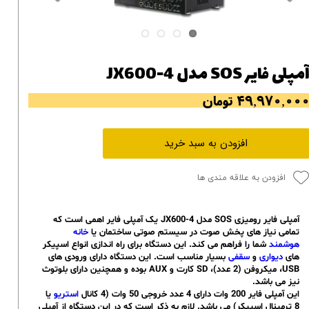
مپلی فایر SOS مدل JX600-4
۴۹,۹۷۰,۰۰ تومان
افزودن به سبد خرید
افزودن به علاقه مندی ها
آمپلی فایر رومیزی SOS مدل JX600-4 یک آمپلی فایر اهمی است که
تمامی نیاز های پخش صوت در سیستم صوتی ساختمان یا
خانه
هوشمند
شما را فراهم می کند. این دستگاه برای راه اندازی انواع اسپیکر
های
دیواری
و
سقفی
بسیار مناسب است. این دستگاه دارای ورودی های
USB، میکروفن (2 عدد)، SD کارت و AUX بوده و همچنین دارای بلوتوث
نیز می باشد.
این آمپلی فایر 200 وات دارای 4 عدد خروجی 50 وات (4 کانال
استریو
یا
8 ترمینال اسپیکر) می باشد. لازم به ذکر است که در این دستگاه از آمپلی