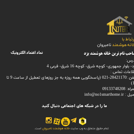
رتباط با
​​​​​خانه هوشمند
نامبروان
نماد اعتماد الکترونیک
حب نام ترین خانه هوشمند یزد
رس:
- بلوار جمهوری- کوچه شرق- کوچه 16 شرق- فرعی 4
لاعات تماس :
28421170-021 (
پاسخگویی همه روزه به جز روزهای تعطیل از ساعت 9 تا
1
: 09133748208
میل :
info@no1smarthome.ir
ما را در شبکه های اجتماعی دنبال کنید
تمام حقوق متعلق به وب سایت
خانه هوشمند نامبروان
است.