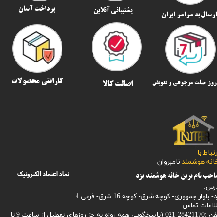
پرداخت آسان
پشتیبانی آنلاین
رسال به سراسر ایران​​​​​​​
گارانتی محصولات
اصالت کالا
رتباط با
​​​​​خانه هوشمند
نامبروان
نماد اعتماد الکترونیک
حب نام ترین خانه هوشمند یزد
رس:
- بلوار جمهوری- کوچه شرق- کوچه 16 شرق- فرعی 4
لاعات تماس :
28421170-021 (
پاسخگویی همه روزه به جز روزهای تعطیل از ساعت 9 تا