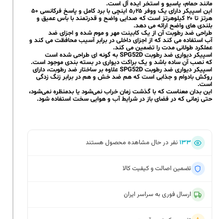
مانند حمام، پاسیو و استخر ایده آل است.
این اسپیکر دارای یک ووفر ۵٫۲۵ اینچی با برد کامل و پاسخ فرکانسی ۵۰
هرتز تا ۲۰ کیلوهرتز است که صدایی واضح و قدرتمند با باس عمیق و
بلندی های واضح ارائه می دهد.
طراحی ضد رطوبت آن از یک کابینت مهر و موم شده و اجزای ضد
آب استفاده می کند که از اجزای داخلی در برابر آسیب محافظت می کند و
عملکرد طولانی مدت را تضمین می کند.
اسپیکر دیواری ضد رطوبت SPG52D به گونه ای طراحی شده است
که نصب آن ساده باشد و یک براکت دیواری در بسته بندی موجود است.
اسپیکر دیواری ضد رطوبت SPG52D علاوه بر ساختار ضد رطوبت، دارای
روکش بادوام و جذابی است که هم ضد خش و هم در برابر زنگ زدگی
است.
این بدان معناست که با گذشت زمان خراب نمی‌شود یا بدمنظره نمی‌شود،
حتی زمانی که در فضای باز در شرایط آب و هوایی سخت استفاده شود.
۱۳۳
نفر در حال مشاهده محصول هستند
تضمین اصالت و کیفیت کالا
ارسال فوری به سراسر ایران