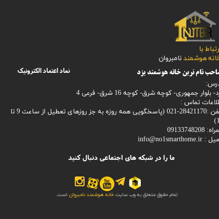
رتباط با
​​​​​خانه هوشمند
نامبروان
نماد اعتماد الکترونیک
حب نام ترین خانه هوشمند یزد
رس:
- بلوار جمهوری- کوچه شرق- کوچه 16 شرق- فرعی 4
لاعات تماس :
28421170-021 (
پاسخگویی همه روزه به جز روزهای تعطیل از ساعت 9 تا
1
: 09133748208
میل :
info@no1smarthome.ir
ما را در شبکه های اجتماعی دنبال کنید
تمام حقوق متعلق به وب سایت
خانه هوشمند نامبروان
است.