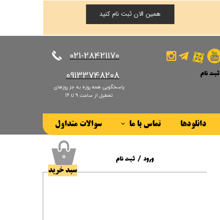
همین الان ثبت نام کنید
​​​​​​​021-28421170
ثبت نام
​​​​​​​09133748208
پاسخگویی همه روزه به جز روزهای
کاربری من
تعطیل از ساعت 9 تا 16
ذر واژه
دانلودها
تماس با ما
سوالات متداول
ات
درباره ما
ز حساب کاربری
۰
ورود
/
ثبت نام
سبد خرید
حساب کاربری من
تغییر گذر واژه
سفارشات