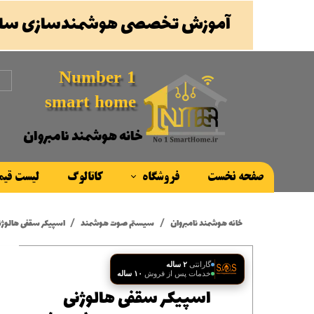
آموزش تخصصی هوشمندسازی ساخ
Number 1
smart home
خانه هوشمند نامبروان
صفحه نخست
فروشگاه
کاتالوگ
لیست قی
محصولات
خانه هوشمند نامبروان
سیستم صوت هوشمند
اسپیکر سقفی هالوژنی SOS مدل SP301 (
برند ها
گارانتی
۲ ساله
خدمات پس از فروش
۱۰ ساله
اسپیکر سقفی هالوژنی