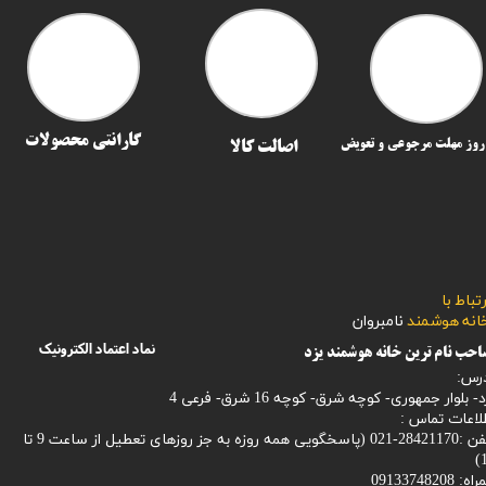
گارانتی محصولات
اصالت کالا
رتباط با
​​​​​خانه هوشمند
نامبروان
نماد اعتماد الکترونیک
حب نام ترین خانه هوشمند یزد
رس:
- بلوار جمهوری- کوچه شرق- کوچه 16 شرق- فرعی 4
لاعات تماس :
28421170-021 (
پاسخگویی همه روزه به جز روزهای تعطیل از ساعت 9 تا
1
: 09133748208