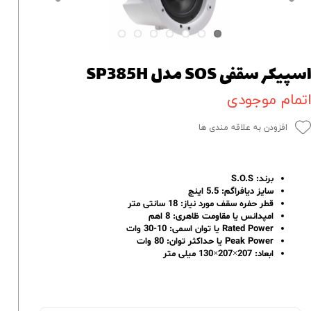
سپیکر سقفی SOS مدل SP385H
تمام موجودی
افزودن به علاقه مندی ها
برند: S.O.S
سایز دیافراگم: 5.5 اینچ
قطر حفره سقف مورد نیاز: 18 سانتی متر
امپدانس یا مقاومت ظاهری: 8 اهم
Rated Power یا توان اسمی: 10-30 وات
Peak Power یا حداکثر توان: 80 وات
ابعاد: 207×207×130 میلی متر