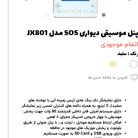
نل موسیقی دیواری SOS مدل JX801
تمام موجودی
نگ
: سفید
افزودن به علاقه مندی ها
دارای نمایشگر تک رنگ عادی (پس زمینه آبی با نوشته های
سفید)، 2 اینچ، به همراه دکمه های کنترلی لمسی زیر نمایشگر
دارای سیستم آمپلی فایر داخلی قدرتمند 60 وات جهت پخش
موسیقی با چهار خروجی اسپیکر مجزای ۸ اهمی
امکان ارتباط مستقیم موبایل ، تبلت و… با پنل صوتی از طریق
بلوتوث و پخش موزیک های موجود در حافظه
دارای ورودی USB و SD Card به صورت مستقیم