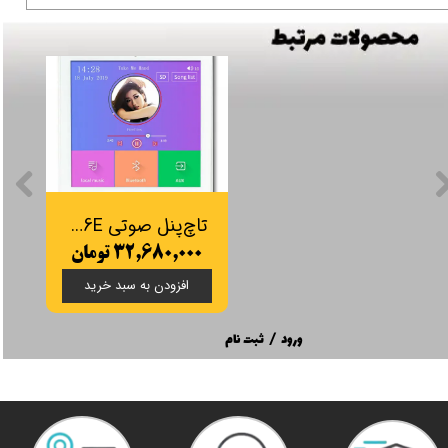
تاچ‌پنل صوتی JX86E
۳۲,۶۸۰,۰۰۰ تومان
افزودن به سبد خرید
ورود
/
ثبت نام