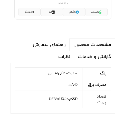
یا از طریق
واتساپ
تلگرام
ایتا
روبیکا
راهنمای سفارش
مشخصات محصول
گارانتی و خدمات
نظرات
رنگ
سفید/مشکی/طلایی
مصرف برق
mA40
تعداد
SDکارت/USB/AUX
پورت