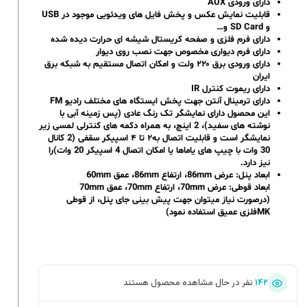
دارای ورودی AUX
قابلیت نمایش عکس و پخش فایل های ویدئویی موجود در USB
و SD Card و…
دارای فرم فلزی و صفحه کریستال شیشه ای حرارت دیده شده
دارای فرم دیواری مخصوص جهت نصب روی دیوار
دارای ورودی برق ۲۲۰ ولت و امکان اتصال مستقیم به شبکه برق
ایران
دارای ریموت کنترل IR
دارای ترمینال آنتن جهت پخش ایستگاه های مختلف رادیو FM
این محصول دارای نمایشگر تک رنگ عادی (پس زمینه آبی با
نوشته های سفید)، 2 اینچ، به همراه دکمه های کنترلی لمسی زیر
نمایشگر است و قابلیت اتصال به۲ تا ۴ اسپیکر سقفی (2 کانال
30 وات با چیپ های یاماها یا امکان اتصال 4 اسپیکر 20 وات)را
نیز دارد.
ابعاد پنل: عرض 86mm، ارتفاع 86mm، عمق 60mm
ابعاد قوطی: عرض 70mm، ارتفاع 70mm، عمق 70mm
(درصورت نیاز میتوان جهت پیش بینی جای پنل، از قوطی
MKفلزی عمیق استفاده نمود)
۱۴۲
نفر در حال مشاهده محصول هستند