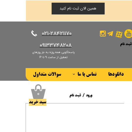
همین الان ثبت نام کنید
​​​​​​​021-28421170
ثبت نام
​​​​​​​09133748208
پاسخگویی همه روزه به جز روزهای
کاربری من
تعطیل از ساعت 9 تا 16
ذر واژه
دانلودها
تماس با ما
سوالات متداول
ات
درباره ما
ز حساب کاربری
۰
ورود
/
ثبت نام
سبد خرید
حساب کاربری من
تغییر گذر واژه
سفارشات