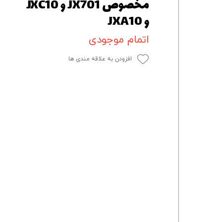
مخصوص JX701 و JXC10
و JXA10
اتمام موجودی
افزودن به علاقه مندی ها