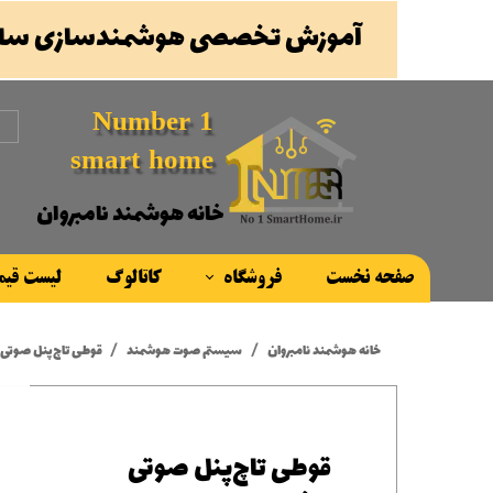
آموزش تخصصی هوشمندسازی ساخ
Number 1
smart home
خانه هوشمند نامبروان
صفحه نخست
فروشگاه
کاتالوگ
لیست قی
محصولات
خانه هوشمند نامبروان
سیستم صوت هوشمند
قوطی تاچ‌پنل صوتی مخصوص JX701
برند ها
قوطی تاچ‌پنل صوتی