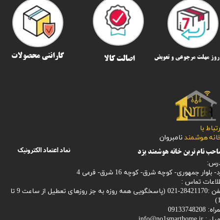
گارانتی محصولات
اصالت کالا
رتباط با
​​​​​خانه هوشمند
نامبروان
نماد اعتماد الکترونیک
حب نام ترین خانه هوشمند یزد
رس:
- بلوار جمهوری- کوچه شرق- کوچه 16 شرق- فرعی 4
لاعات تماس :
28421170-021 (
پاسخگویی همه روزه به جز روزهای تعطیل از ساعت 9 تا
1
: 09133748208
میل :
info@no1smarthome.ir