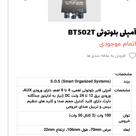
مپلی بلوتوثی BT502T
تمام موجودی
افزودن به علاقه مندی ها
مشخصات:
برند
S.O.S (Smart Organized Systems)
مشخصات
آمپلی فایر بلوتوثی اهمی، 4 تا 8 اهم، دارای ورودی AUX،
ورودی برق 12 تا 24 ولت DC (نیاز به آداپتور جداگانه
دارد)، دارای کلید کنترل حجم صدا و کلید های تنظیم
بیس و تریبل صدای خروجی
توان
100 وات (2 کانال 50 وات)
خروجی
ابعاد
عرض 70mm، طول 106mm، ارتفاع 22mm