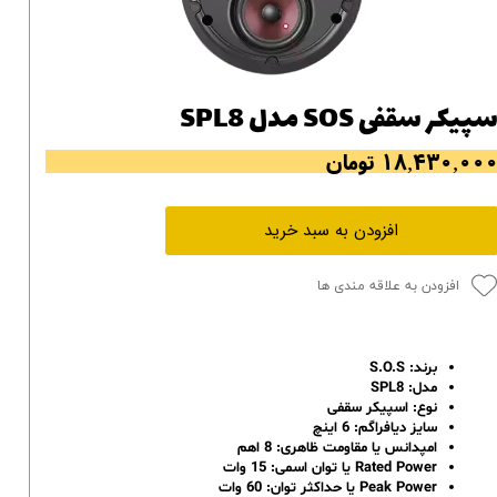
پیکر سقفی SOS مدل SPL8
۱۸,۴۳۰,۰۰ تومان
افزودن به سبد خرید
افزودن به علاقه مندی ها
برند: S.O.S
مدل: SPL8
نوع: اسپیکر سقفی
سایز دیافراگم: 6 اینچ
امپدانس یا مقاومت ظاهری: 8 اهم
Rated Power یا توان اسمی: 15 وات
Peak Power یا حداکثر توان: 60 وات