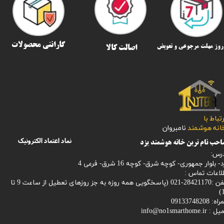
گارانتی محصولات
اصالت کالا
رتباط با
​​​​​خانه هوشمند
نامبروان
نماد اعتماد الکترونیک
حب نام ترین خانه هوشمند یزد
رس:
- بلوار جمهوری- کوچه شرق- کوچه 16 شرق- فرعی 4
لاعات تماس :
28421170-021 (
پاسخگویی همه روزه به جز روزهای تعطیل از ساعت 9 تا
1
: 09133748208
میل :
info@no1smarthome.ir