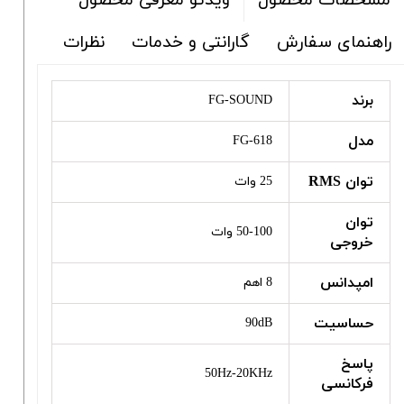
ویدئو معرفی محصول
مشخصات محصول
راهنمای سفارش
گارانتی و خدمات
نظرات
برند
FG-SOUND
مدل
FG-618
توان RMS
25 وات
توان
50-100 وات
خروجی
امپدانس
8 اهم
حساسیت
90dB
پاسخ
50Hz-20KHz
فرکانسی