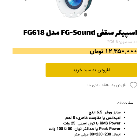
سپیکر سقفی FG-Sound مدل FG618
د محصول: FG618
۱۲,۳۵۰,۰۰ تومان
افزودن به سبد خرید
افزودن به علاقه مندی ها
مشخصات
سایز ووفر: 6.5 اینچ
امپدانس یا مقاومت ظاهری: 8 اهم
RMS Power یا توان اسمی: 25 وات
Peak Power یا حداکثر توان: 50 تا 100 وات
ابعاد: 230×230×80 میلی متر