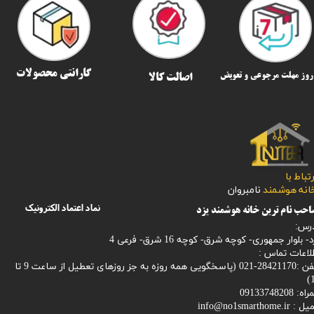
گارانتی محصولات
اصالت کالا
رتباط با
​​​​​خانه هوشمند
نامبروان
نماد اعتماد الکترونیک
حب نام ترین خانه هوشمند یزد
رس:
- بلوار جمهوری- کوچه شرق- کوچه 16 شرق- فرعی 4
لاعات تماس :
28421170-021 (
پاسخگویی همه روزه به جز روزهای تعطیل از ساعت 9 تا
1
: 09133748208
میل :
info@no1smarthome.ir