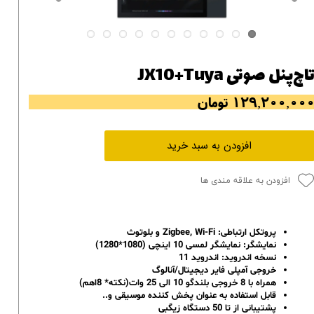
اچ‌پنل صوتی JX10+Tuya
۱۲۹,۲۰۰,۰۰ تومان
افزودن به سبد خرید
افزودن به علاقه مندی ها
پروتکل ارتباطی: Zigbee, Wi-Fi و بلوتوث
نمایشگر: نمایشگر لمسی 10 اینچی (1080*1280)
نسخه اندروید:
اندروید 11
خروجی آمپلی فایر دیجیتال/آنالوگ
همراه با 8 خروجی بلندگو 10 الی 25 وات(نکته* 8اهم)
قابل استفاده به عنوان پخش کننده موسیقی و..
پشتیبانی از تا 50 دستگاه زیگبی