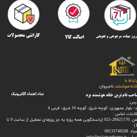
گارانتی محصولات
اصالت کالا
رتباط با
​​​​​خانه هوشمند
نامبروان
نماد اعتماد الکترونیک
حب نام ترین خانه هوشمند یزد
رس:
- بلوار جمهوری- کوچه شرق- کوچه 16 شرق- فرعی 4
لاعات تماس :
28421170-021 (
پاسخگویی همه روزه به جز روزهای تعطیل از ساعت 9 تا
1
: 09133748208