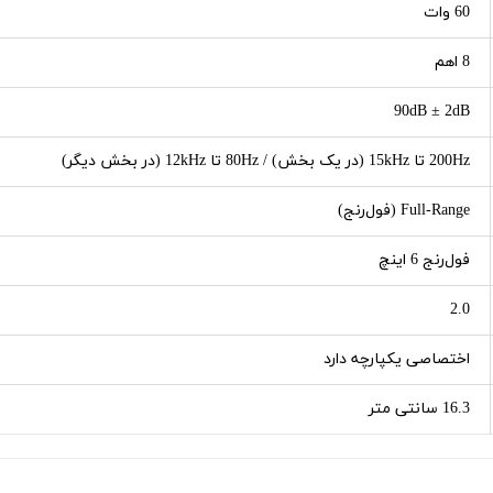
60 وات
8 اهم
90dB ± 2dB
200Hz تا 15kHz (در یک بخش) / 80Hz تا 12kHz (در بخش دیگر)
Full-Range (فول‌رنج)
فول‌رنج 6 اینچ
2.0
اختصاصی یکپارچه دارد
16.3 سانتی متر