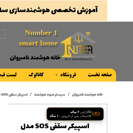
آموزش تخصصی هوشمندسازی ساخ
Number 1
smart home
خانه هوشمند نامبروان
صفحه نخست
فروشگاه
کاتالوگ
لیست قی
محصولات
خانه هوشمند نامبروان
سیستم صوت هوشمند
اسپیکر سقفی SOS مدل SP601
برند ها
گارانتی
۲ ساله
خدمات پس از فروش
۱۰ ساله
اسپیکر سقفی SOS مدل