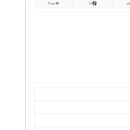
ام
ایتا
روبیکا