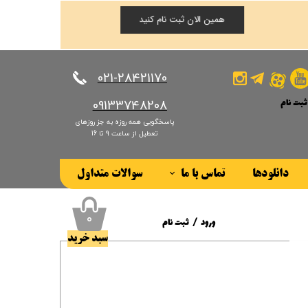
همین الان ثبت نام کنید
​​​​​​​021-28421170
ثبت نام
​​​​​​​09133748208
پاسخگویی همه روزه به جز روزهای
کاربری من
تعطیل از ساعت 9 تا 16
ذر واژه
دانلودها
تماس با ما
سوالات متداول
ات
درباره ما
ز حساب کاربری
۰
ورود
/
ثبت نام
سبد خرید
حساب کاربری من
تغییر گذر واژه
سفارشات