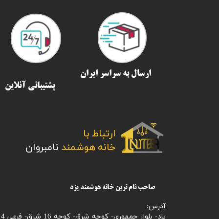
ارسال به سراسر ایران​​​​​​​
پشتیبانی آنلاین
ارتباط با
​​​​​​​خانه هوشمند
نامبروان
صاحب نام ترین خانه هوشمند یزد
آدرس:
یزد- بلوار جمهوری- کوچه شرق- کوچه 16 شرق- فرعی 4