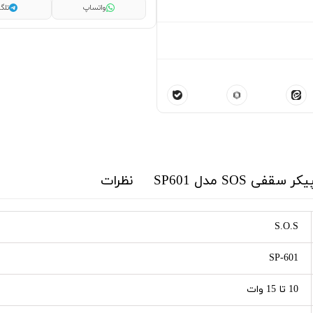
واتساپ
تلگر
ی SOS مدل SP601
نظرات
S.O.S
SP-601
10 تا 15 وات